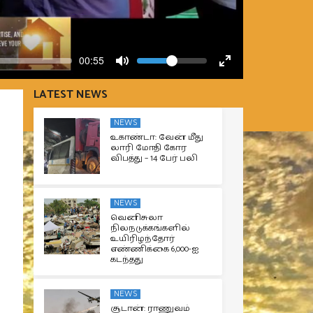
Volume
Current
00:55
time
Toggle
Toggle
Mute
Fullscreen
LATEST NEWS
NEWS
உகாண்டா: வேன் மீது
லாரி மோதி கோர
விபத்து – 14 பேர் பலி
NEWS
வெனிசுலா
நிலநடுக்கங்களில்
உயிரிழந்தோர்
எண்ணிக்கை 6,000-ஐ
கடந்தது
NEWS
சூடான்: ராணுவம்