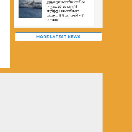
இந்தோனேசியாவில்
நடுகடலில் பற்றி
எரிந்த பயணிகள்
படகு…! 5 பேர் பலி – 41
மாயம்
MORE LATEST NEWS