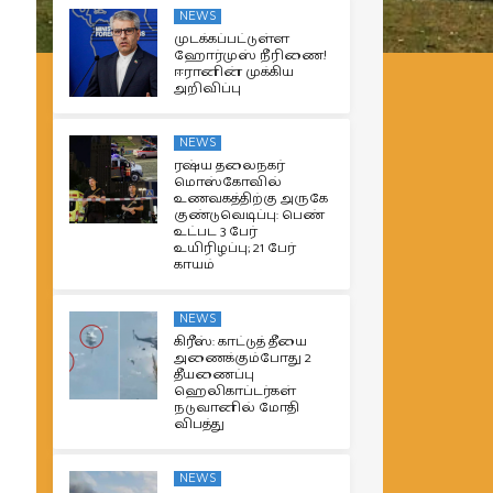
NEWS
முடக்கப்பட்டுள்ள
ஹோர்முஸ் நீரிணை!
ஈரானின் முக்கிய
அறிவிப்பு
NEWS
ரஷ்ய தலைநகர்
மொஸ்கோவில்
உணவகத்திற்கு அருகே
குண்டுவெடிப்பு: பெண்
உட்பட 3 பேர்
உயிரிழப்பு; 21 பேர்
காயம்
NEWS
கிரீஸ்: காட்டுத் தீயை
அணைக்கும்போது 2
தீயணைப்பு
ஹெலிகாப்டர்கள்
நடுவானில் மோதி
விபத்து
NEWS