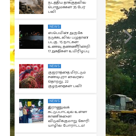
நடத்திய தாக்குதலில்
பொதுமக்கள் 35 பேர்
பலி
NEWS
ஸ்பெயின் அருகே
நடுக்கடலில் பழுதான
படகு.. 15 நாட்கள்
உணவு, தண்ணீரின்றி
17 அகதிகள் உயிரிழப்பு
NEWS
குஜராத்தை மிரட்டும்
சண்டிபுரா வைரஸ்
தொற்று.. 22
குழந்தைகள் பலி!
NEWS
இராணுவக்
கட்டுப்பாட்டில் உள்ள
காணிகளை
விடுவிக்குமாறு கோரி
யாழில் போராட்டம்!