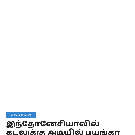
LIVE-STREAM
இந்தோனேசியாவில்
கடலுக்கு அடியில் பயங்கர