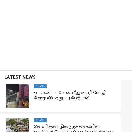
LATEST NEWS
NEWS
உகாண்டா: வேன் மீது லாரி மோதி
கோர விபத்து – 14 பேர் பலி
NEWS
வெனிசுலா நிலநடுக்கங்களில்