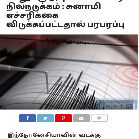
நிலநடுக்கம் : சுனாமி
எச்சரிக்கை
விடுக்கப்பட்டதால் பரபரப்பு
COMMENTS
இந்தோனேசியாவின் வடக்கு