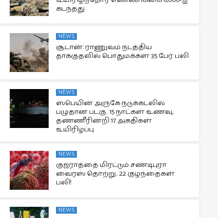
உயிரிழந்தோர் எண்ணிக்கை 6,000-ஐ
கடந்தது
NEWS
சூடான்: ராணுவம் நடத்திய
தாக்குதலில் பொதுமக்கள் 35 பேர் பலி
NEWS
ஸ்பெயின் அருகே நடுக்கடலில்
பழுதான படகு.. 15 நாட்கள் உணவு,
தண்ணீரின்றி 17 அகதிகள்
உயிரிழப்பு
NEWS
குஜராத்தை மிரட்டும் சண்டிபுரா
வைரஸ் தொற்று.. 22 குழந்தைகள்
பலி!
NEWS