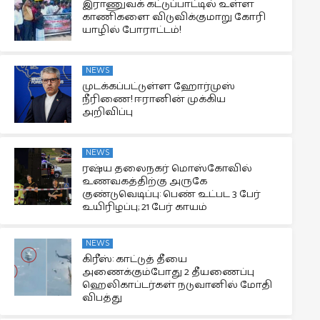
இராணுவக் கட்டுப்பாட்டில் உள்ள
காணிகளை விடுவிக்குமாறு கோரி
யாழில் போராட்டம்!
NEWS
முடக்கப்பட்டுள்ள ஹோர்முஸ்
நீரிணை! ஈரானின் முக்கிய
அறிவிப்பு
NEWS
ரஷ்ய தலைநகர் மொஸ்கோவில்
உணவகத்திற்கு அருகே
குண்டுவெடிப்பு: பெண் உட்பட 3 பேர்
உயிரிழப்பு; 21 பேர் காயம்
NEWS
கிரீஸ்: காட்டுத் தீயை
அணைக்கும்போது 2 தீயணைப்பு
ஹெலிகாப்டர்கள் நடுவானில் மோதி
விபத்து