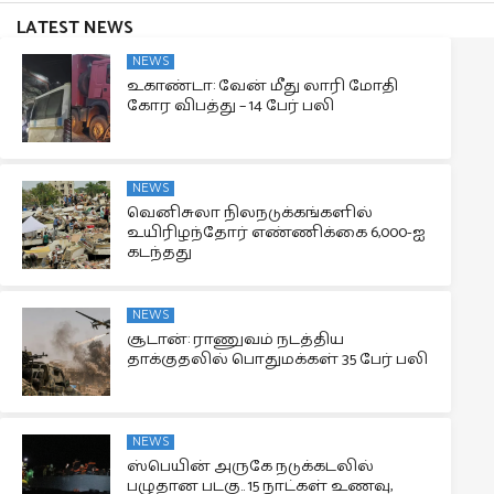
LATEST NEWS
NEWS
உகாண்டா: வேன் மீது லாரி மோதி
கோர விபத்து – 14 பேர் பலி
NEWS
வெனிசுலா நிலநடுக்கங்களில்
உயிரிழந்தோர் எண்ணிக்கை 6,000-ஐ
கடந்தது
NEWS
சூடான்: ராணுவம் நடத்திய
தாக்குதலில் பொதுமக்கள் 35 பேர் பலி
NEWS
ஸ்பெயின் அருகே நடுக்கடலில்
பழுதான படகு.. 15 நாட்கள் உணவு,