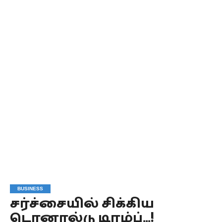
BUSINESS
சர்ச்சையில் சிக்கிய
டொனால்டு டிரம்ப்…!