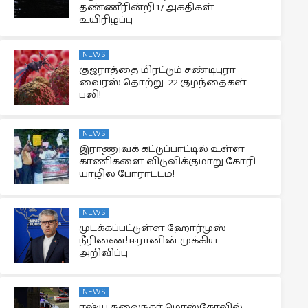
தண்ணீரின்றி 17 அகதிகள்
உயிரிழப்பு
NEWS
குஜராத்தை மிரட்டும் சண்டிபுரா
வைரஸ் தொற்று.. 22 குழந்தைகள்
பலி!
NEWS
இராணுவக் கட்டுப்பாட்டில் உள்ள
காணிகளை விடுவிக்குமாறு கோரி
யாழில் போராட்டம்!
NEWS
முடக்கப்பட்டுள்ள ஹோர்முஸ்
நீரிணை! ஈரானின் முக்கிய
அறிவிப்பு
NEWS
ரஷ்ய தலைநகர் மொஸ்கோவில்