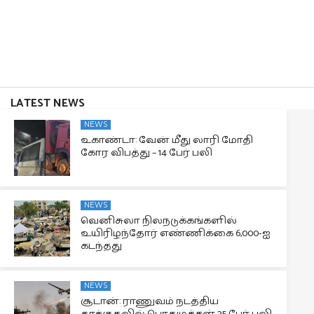
LATEST NEWS
NEWS
உகாண்டா: வேன் மீது லாரி மோதி
கோர விபத்து – 14 பேர் பலி
NEWS
வெனிசுலா நிலநடுக்கங்களில்
உயிரிழந்தோர் எண்ணிக்கை 6,000-ஐ
கடந்தது
NEWS
சூடான்: ராணுவம் நடத்திய