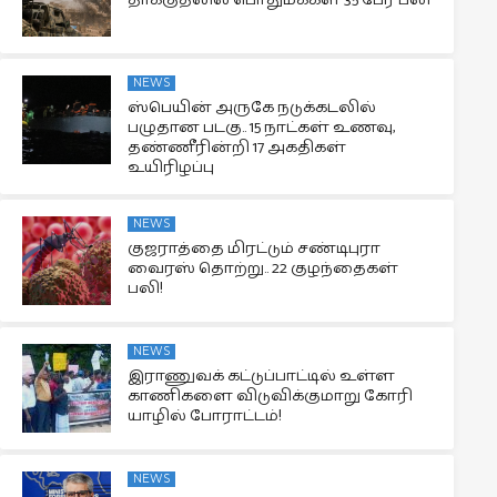
தாக்குதலில் பொதுமக்கள் 35 பேர் பலி
NEWS
ஸ்பெயின் அருகே நடுக்கடலில்
பழுதான படகு.. 15 நாட்கள் உணவு,
தண்ணீரின்றி 17 அகதிகள்
உயிரிழப்பு
NEWS
குஜராத்தை மிரட்டும் சண்டிபுரா
வைரஸ் தொற்று.. 22 குழந்தைகள்
பலி!
NEWS
இராணுவக் கட்டுப்பாட்டில் உள்ள
காணிகளை விடுவிக்குமாறு கோரி
யாழில் போராட்டம்!
NEWS