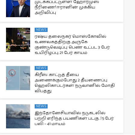
முடக்கப்பட்டுள்ள ஹோர்முஸ்
நீரிணை! ஈரானின் முக்கிய
அறிவிப்பு
NEWS
ரஷ்ய தலைநகர் மொஸ்கோவில்
உணவகத்திற்கு அருகே
குண்டுவெடிப்பு: பெண் உட்பட 3 பேர்
உயிரிழப்பு; 21 பேர் காயம்
NEWS
கிரீஸ்: காட்டுத் தீயை
அணைக்கும்போது 2 தீயணைப்பு
ஹெலிகாப்டர்கள் நடுவானில் மோதி
விபத்து
NEWS
இந்தோனேசியாவில் நடுகடலில்
பற்றி எரிந்த பயணிகள் படகு…! 5 பேர்
பலி – 41 மாயம்