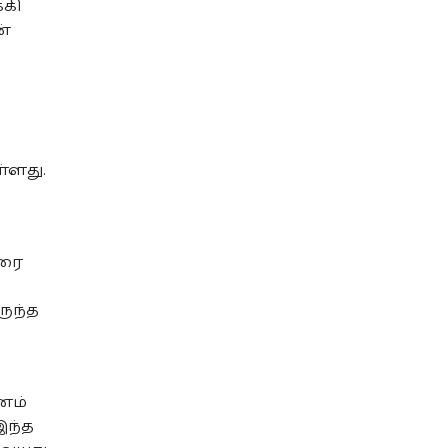
்கி
ன்
்ளது.
ாரை
ருந்த
னம்
 இந்த