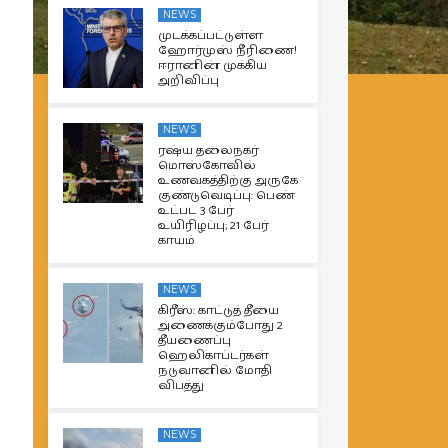
NEWS
முடக்கப்பட்டுள்ள
ஹோர்முஸ் நீரிணை!
ஈரானின் முக்கிய
அறிவிப்பு
NEWS
ரஷ்ய தலைநகர்
மொஸ்கோவில்
உணவகத்திற்கு அருகே
குண்டுவெடிப்பு: பெண்
உட்பட 3 பேர்
உயிரிழப்பு; 21 பேர்
காயம்
NEWS
கிரீஸ்: காட்டுத் தீயை
அணைக்கும்போது 2
தீயணைப்பு
ஹெலிகாப்டர்கள்
நடுவானில் மோதி
விபத்து
NEWS