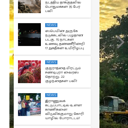
நடத்திய தாக்குதலில்
பொதுமக்கள் 35 பேர்
பலி
NEWS
ஸ்பெயின் அருகே
நடுக்கடலில் பழுதான
படகு.. 15 நாட்கள்
உணவு, தண்ணீரின்றி
17 அகதிகள் உயிரிழப்பு
NEWS
குஜராத்தை மிரட்டும்
சண்டிபுரா வைரஸ்
தொற்று.. 22
குழந்தைகள் பலி!
NEWS
இராணுவக்
கட்டுப்பாட்டில் உள்ள
காணிகளை
விடுவிக்குமாறு கோரி
யாழில் போராட்டம்!