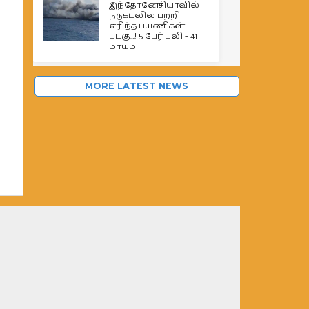
இந்தோனேசியாவில்
நடுகடலில் பற்றி
எரிந்த பயணிகள்
படகு…! 5 பேர் பலி – 41
மாயம்
MORE LATEST NEWS