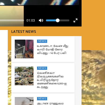
Volume
Current
01:03
time
Toggle
Toggle
Mute
Fullscreen
LATEST NEWS
NEWS
உகாண்டா: வேன் மீது
லாரி மோதி கோர
விபத்து – 14 பேர் பலி
NEWS
வெனிசுலா
நிலநடுக்கங்களில்
உயிரிழந்தோர்
எண்ணிக்கை 6,000-ஐ
கடந்தது
NEWS
சூடான்: ராணுவம்