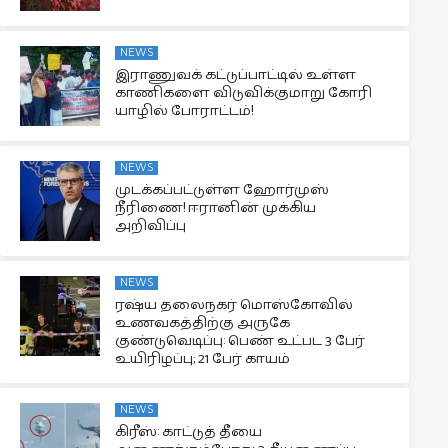
NEWS
இராணுவக் கட்டுப்பாட்டில் உள்ள
காணிகளை விடுவிக்குமாறு கோரி
யாழில் போராட்டம்!
NEWS
முடக்கப்பட்டுள்ள ஹோர்முஸ்
நீரிணை! ஈரானின் முக்கிய
அறிவிப்பு
NEWS
ரஷ்ய தலைநகர் மொஸ்கோவில்
உணவகத்திற்கு அருகே
குண்டுவெடிப்பு: பெண் உட்பட 3 பேர்
உயிரிழப்பு; 21 பேர் காயம்
NEWS
கிரீஸ்: காட்டுத் தீயை