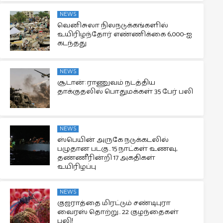
NEWS
வெனிசுலா நிலநடுக்கங்களில்
உயிரிழந்தோர் எண்ணிக்கை 6,000-ஐ
கடந்தது
NEWS
சூடான்: ராணுவம் நடத்திய
தாக்குதலில் பொதுமக்கள் 35 பேர் பலி
NEWS
ஸ்பெயின் அருகே நடுக்கடலில்
பழுதான படகு.. 15 நாட்கள் உணவு,
தண்ணீரின்றி 17 அகதிகள்
உயிரிழப்பு
NEWS
குஜராத்தை மிரட்டும் சண்டிபுரா
வைரஸ் தொற்று.. 22 குழந்தைகள்
பலி!