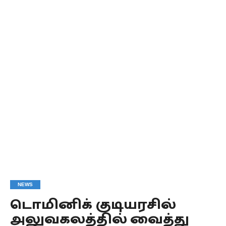
NEWS
டொமினிக் குடியரசில்
அலுவகலத்தில் வைத்து