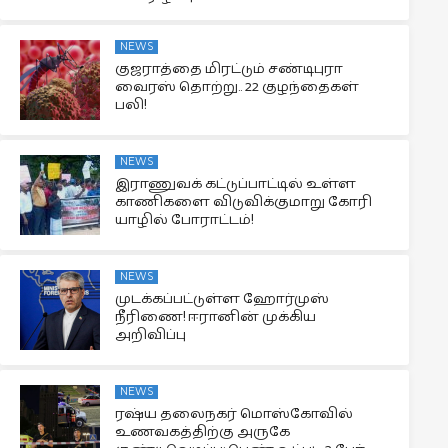
NEWS
குஜராத்தை மிரட்டும் சண்டிபுரா
வைரஸ் தொற்று.. 22 குழந்தைகள்
பலி!
NEWS
இராணுவக் கட்டுப்பாட்டில் உள்ள
காணிகளை விடுவிக்குமாறு கோரி
யாழில் போராட்டம்!
NEWS
முடக்கப்பட்டுள்ள ஹோர்முஸ்
நீரிணை! ஈரானின் முக்கிய
அறிவிப்பு
NEWS
ரஷ்ய தலைநகர் மொஸ்கோவில்
உணவகத்திற்கு அருகே