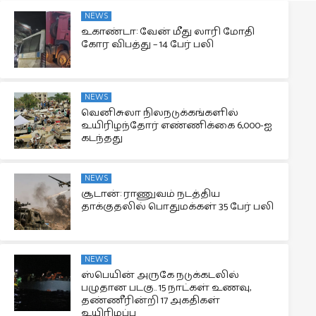
NEWS
உகாண்டா: வேன் மீது லாரி மோதி
கோர விபத்து – 14 பேர் பலி
NEWS
வெனிசுலா நிலநடுக்கங்களில்
உயிரிழந்தோர் எண்ணிக்கை 6,000-ஐ
கடந்தது
NEWS
சூடான்: ராணுவம் நடத்திய
தாக்குதலில் பொதுமக்கள் 35 பேர் பலி
NEWS
ஸ்பெயின் அருகே நடுக்கடலில்
பழுதான படகு.. 15 நாட்கள் உணவு,
தண்ணீரின்றி 17 அகதிகள்
உயிரிழப்பு