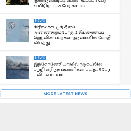
குண்டுவெடிப்பு: பெண் உட்பட 3 பேர்
உயிரிழப்பு; 21 பேர் காயம்
NEWS
கிரீஸ்: காட்டுத் தீயை
அணைக்கும்போது 2 தீயணைப்பு
ஹெலிகாப்டர்கள் நடுவானில் மோதி
விபத்து
NEWS
இந்தோனேசியாவில் நடுகடலில்
பற்றி எரிந்த பயணிகள் படகு…! 5 பேர்
பலி – 41 மாயம்
MORE LATEST NEWS