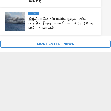
விபத்து
NEWS
இந்தோனேசியாவில் நடுகடலில்
பற்றி எரிந்த பயணிகள் படகு…! 5 பேர்
பலி – 41 மாயம்
MORE LATEST NEWS