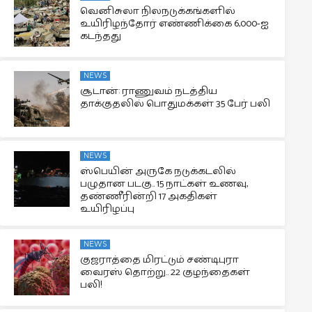
வெனிசுலா நிலநடுக்கங்களில்
உயிரிழந்தோர் எண்ணிக்கை 6,000-ஐ
கடந்தது
NEWS
சூடான்: ராணுவம் நடத்திய
தாக்குதலில் பொதுமக்கள் 35 பேர் பலி
NEWS
ஸ்பெயின் அருகே நடுக்கடலில்
பழுதான படகு.. 15 நாட்கள் உணவு,
தண்ணீரின்றி 17 அகதிகள்
உயிரிழப்பு
NEWS
குஜராத்தை மிரட்டும் சண்டிபுரா
வைரஸ் தொற்று.. 22 குழந்தைகள்
பலி!