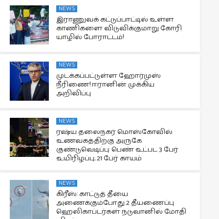
NEWS
இராணுவக் கட்டுப்பாட்டில் உள்ள
காணிகளை விடுவிக்குமாறு கோரி
யாழில் போராட்டம்!
NEWS
முடக்கப்பட்டுள்ள ஹோர்முஸ்
நீரிணை! ஈரானின் முக்கிய
அறிவிப்பு
NEWS
ரஷ்ய தலைநகர் மொஸ்கோவில்
உணவகத்திற்கு அருகே
குண்டுவெடிப்பு: பெண் உட்பட 3 பேர்
உயிரிழப்பு; 21 பேர் காயம்
NEWS
கிரீஸ்: காட்டுத் தீயை
அணைக்கும்போது 2 தீயணைப்பு
ஹெலிகாப்டர்கள் நடுவானில் மோதி