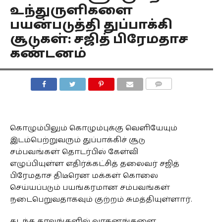
உந்துருளிகளை
பயன்படுத்தி துப்பாக்கி
சூடுகள்: சஜித் பிரேமதாச
கண்டனம்
COMMENTS
கொழும்பிலும் கொழும்புக்கு வெளியேயும்
இடம்பெற்றுவரும் துப்பாக்கிச் சூடு
சம்பவங்கள் தொடர்பில் கேள்வி
எழுப்பியுள்ள எதிர்க்கட்சித் தலைவர் சஜித்
பிரேமதாச திடீரென மக்கள் கொலை
செய்யப்படும் பயங்கரமான சம்பவங்கள்
நடைபெறுவதாகவும் குற்றம் சுமத்தியுள்ளார்.
கடந்த காலங்களில் வாகனங்களை