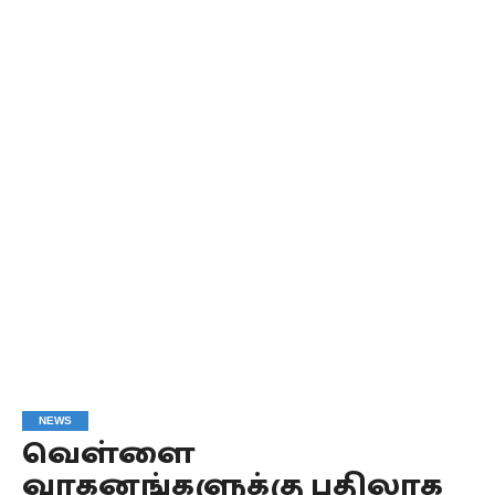
NEWS
வெள்ளை
வாகனங்களுக்கு பதிலாக