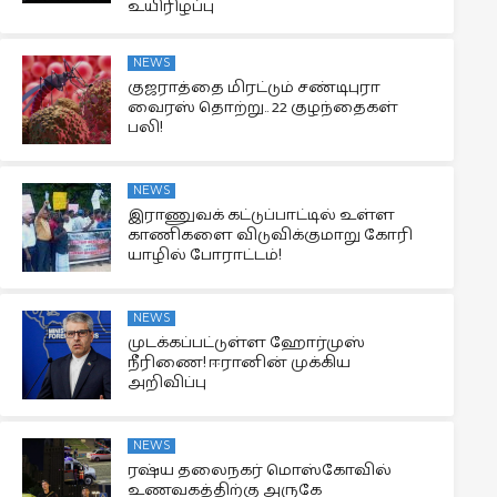
உயிரிழப்பு
NEWS
குஜராத்தை மிரட்டும் சண்டிபுரா
வைரஸ் தொற்று.. 22 குழந்தைகள்
பலி!
NEWS
இராணுவக் கட்டுப்பாட்டில் உள்ள
காணிகளை விடுவிக்குமாறு கோரி
யாழில் போராட்டம்!
NEWS
முடக்கப்பட்டுள்ள ஹோர்முஸ்
நீரிணை! ஈரானின் முக்கிய
அறிவிப்பு
NEWS
ரஷ்ய தலைநகர் மொஸ்கோவில்
உணவகத்திற்கு அருகே