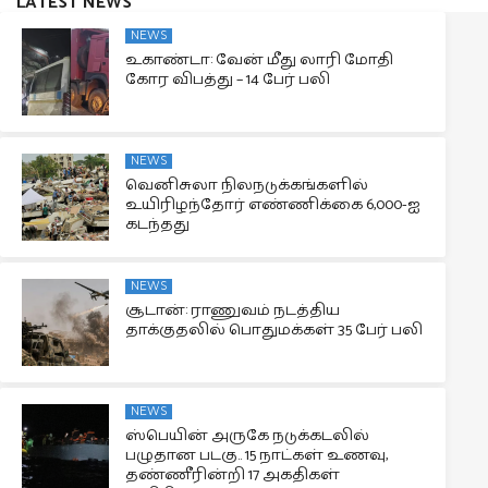
LATEST NEWS
NEWS
உகாண்டா: வேன் மீது லாரி மோதி
கோர விபத்து – 14 பேர் பலி
NEWS
வெனிசுலா நிலநடுக்கங்களில்
உயிரிழந்தோர் எண்ணிக்கை 6,000-ஐ
கடந்தது
NEWS
சூடான்: ராணுவம் நடத்திய
தாக்குதலில் பொதுமக்கள் 35 பேர் பலி
NEWS
ஸ்பெயின் அருகே நடுக்கடலில்
பழுதான படகு.. 15 நாட்கள் உணவு,
தண்ணீரின்றி 17 அகதிகள்