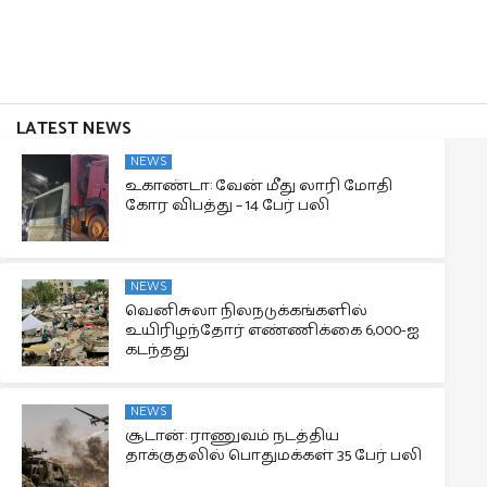
LATEST NEWS
NEWS
உகாண்டா: வேன் மீது லாரி மோதி
கோர விபத்து – 14 பேர் பலி
NEWS
வெனிசுலா நிலநடுக்கங்களில்
உயிரிழந்தோர் எண்ணிக்கை 6,000-ஐ
கடந்தது
NEWS
சூடான்: ராணுவம் நடத்திய
தாக்குதலில் பொதுமக்கள் 35 பேர் பலி