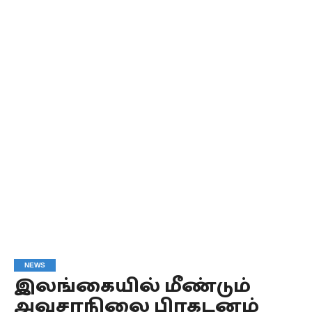
NEWS
இலங்கையில் மீண்டும்
அவசரநிலை பிரகடனம்