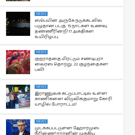
NEWS
ஸ்பெயின் அருகே நடுக்கடலில்
பழுதான படகு.. 15 நாட்கள் உணவு,
தண்ணீரின்றி 17 அகதிகள்
உயிரிழப்பு
NEWS
குஜராத்தை மிரட்டும் சண்டிபுரா
வைரஸ் தொற்று.. 22 குழந்தைகள்
பலி!
NEWS
இராணுவக் கட்டுப்பாட்டில் உள்ள
காணிகளை விடுவிக்குமாறு கோரி
யாழில் போராட்டம்!
NEWS
முடக்கப்பட்டுள்ள ஹோர்முஸ்
நீரிணை! ஈரானின் முக்கிய