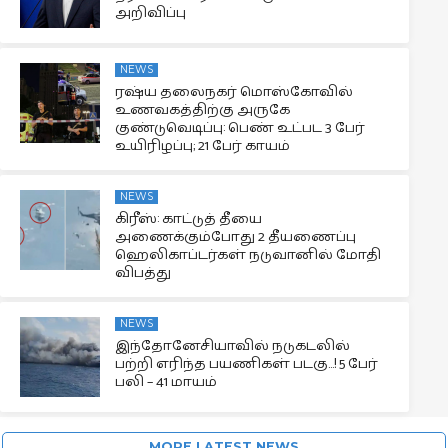
அறிவிப்பு
NEWS
ரஷ்ய தலைநகர் மொஸ்கோவில்
உணவகத்திற்கு அருகே
குண்டுவெடிப்பு: பெண் உட்பட 3 பேர்
உயிரிழப்பு; 21 பேர் காயம்
NEWS
கிரீஸ்: காட்டுத் தீயை
அணைக்கும்போது 2 தீயணைப்பு
ஹெலிகாப்டர்கள் நடுவானில் மோதி
விபத்து
NEWS
இந்தோனேசியாவில் நடுகடலில்
பற்றி எரிந்த பயணிகள் படகு…! 5 பேர்
பலி – 41 மாயம்
MORE LATEST NEWS