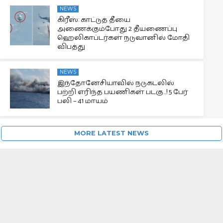
NEWS
கிரீஸ்: காட்டுத் தீயை
அணைக்கும்போது 2 தீயணைப்பு
ஹெலிகாப்டர்கள் நடுவானில் மோதி
விபத்து
NEWS
இந்தோனேசியாவில் நடுகடலில்
பற்றி எரிந்த பயணிகள் படகு…! 5 பேர்
பலி – 41 மாயம்
MORE LATEST NEWS