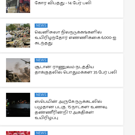
கோர விபத்து – 14 பேர் பலி
NEWS
வெனிசுலா நிலநடுக்கங்களில்
உயிரிழந்தோர் எண்ணிக்கை 6,000-ஐ
கடந்தது
NEWS
சூடான்: ராணுவம் நடத்திய
தாக்குதலில் பொதுமக்கள் 35 பேர் பலி
NEWS
ஸ்பெயின் அருகே நடுக்கடலில்
பழுதான படகு.. 15 நாட்கள் உணவு,
தண்ணீரின்றி 17 அகதிகள்
உயிரிழப்பு
NEWS