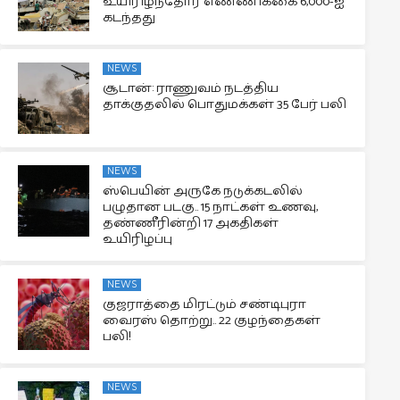
உயிரிழந்தோர் எண்ணிக்கை 6,000-ஐ
கடந்தது
NEWS
சூடான்: ராணுவம் நடத்திய
தாக்குதலில் பொதுமக்கள் 35 பேர் பலி
NEWS
ஸ்பெயின் அருகே நடுக்கடலில்
பழுதான படகு.. 15 நாட்கள் உணவு,
தண்ணீரின்றி 17 அகதிகள்
உயிரிழப்பு
NEWS
குஜராத்தை மிரட்டும் சண்டிபுரா
வைரஸ் தொற்று.. 22 குழந்தைகள்
பலி!
NEWS