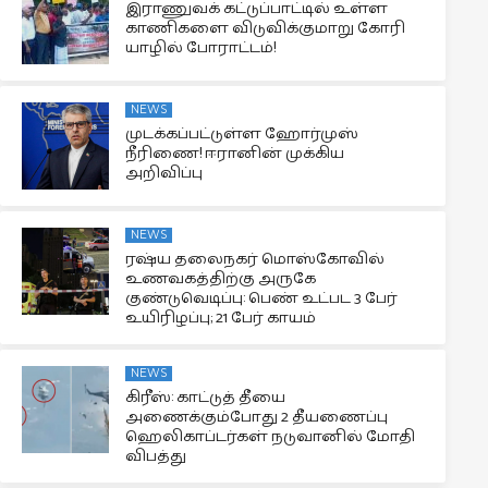
இராணுவக் கட்டுப்பாட்டில் உள்ள
காணிகளை விடுவிக்குமாறு கோரி
யாழில் போராட்டம்!
NEWS
முடக்கப்பட்டுள்ள ஹோர்முஸ்
நீரிணை! ஈரானின் முக்கிய
அறிவிப்பு
NEWS
ரஷ்ய தலைநகர் மொஸ்கோவில்
உணவகத்திற்கு அருகே
குண்டுவெடிப்பு: பெண் உட்பட 3 பேர்
உயிரிழப்பு; 21 பேர் காயம்
NEWS
கிரீஸ்: காட்டுத் தீயை
அணைக்கும்போது 2 தீயணைப்பு
ஹெலிகாப்டர்கள் நடுவானில் மோதி
விபத்து