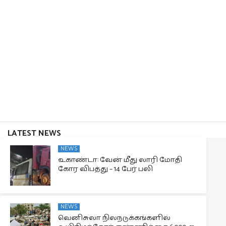
LATEST NEWS
NEWS
உகாண்டா: வேன் மீது லாரி மோதி
கோர விபத்து – 14 பேர் பலி
NEWS
வெனிசுலா நிலநடுக்கங்களில்