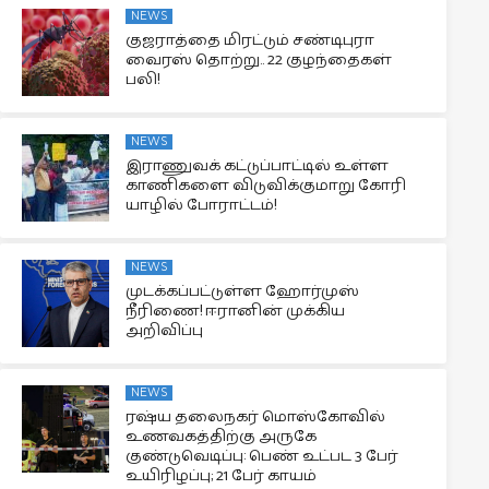
NEWS
குஜராத்தை மிரட்டும் சண்டிபுரா
வைரஸ் தொற்று.. 22 குழந்தைகள்
பலி!
NEWS
இராணுவக் கட்டுப்பாட்டில் உள்ள
காணிகளை விடுவிக்குமாறு கோரி
யாழில் போராட்டம்!
NEWS
முடக்கப்பட்டுள்ள ஹோர்முஸ்
நீரிணை! ஈரானின் முக்கிய
அறிவிப்பு
NEWS
ரஷ்ய தலைநகர் மொஸ்கோவில்
உணவகத்திற்கு அருகே
குண்டுவெடிப்பு: பெண் உட்பட 3 பேர்
உயிரிழப்பு; 21 பேர் காயம்