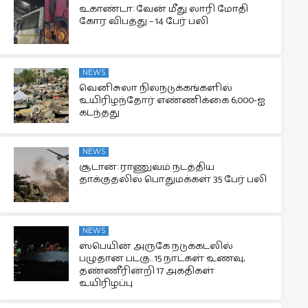
உகாண்டா: வேன் மீது லாரி மோதி
கோர விபத்து – 14 பேர் பலி
NEWS
வெனிசுலா நிலநடுக்கங்களில்
உயிரிழந்தோர் எண்ணிக்கை 6,000-ஐ
கடந்தது
NEWS
சூடான்: ராணுவம் நடத்திய
தாக்குதலில் பொதுமக்கள் 35 பேர் பலி
NEWS
ஸ்பெயின் அருகே நடுக்கடலில்
பழுதான படகு.. 15 நாட்கள் உணவு,
தண்ணீரின்றி 17 அகதிகள்
உயிரிழப்பு