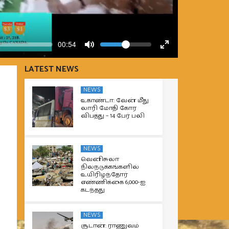
Volume
Current
00:54
time
Toggle
Toggle
Mute
Fullscreen
LATEST NEWS
NEWS
உகாண்டா: வேன் மீது
லாரி மோதி கோர
விபத்து – 14 பேர் பலி
NEWS
வெனிசுலா
நிலநடுக்கங்களில்
உயிரிழந்தோர்
எண்ணிக்கை 6,000-ஐ
கடந்தது
NEWS
சூடான்: ராணுவம்