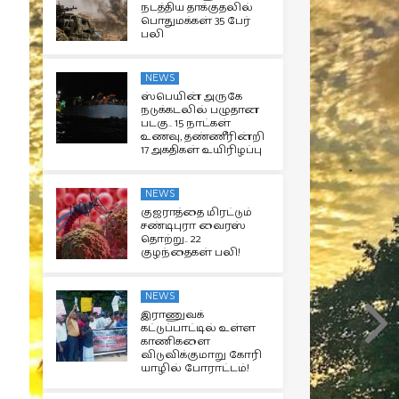
நடத்திய தாக்குதலில்
பொதுமக்கள் 35 பேர்
பலி
NEWS
ஸ்பெயின் அருகே
நடுக்கடலில் பழுதான
படகு.. 15 நாட்கள்
உணவு, தண்ணீரின்றி
17 அகதிகள் உயிரிழப்பு
NEWS
குஜராத்தை மிரட்டும்
சண்டிபுரா வைரஸ்
தொற்று.. 22
குழந்தைகள் பலி!
NEWS
இராணுவக்
கட்டுப்பாட்டில் உள்ள
காணிகளை
விடுவிக்குமாறு கோரி
யாழில் போராட்டம்!