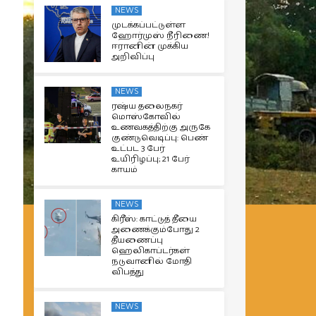
NEWS
முடக்கப்பட்டுள்ள
ஹோர்முஸ் நீரிணை!
ஈரானின் முக்கிய
அறிவிப்பு
NEWS
ரஷ்ய தலைநகர்
மொஸ்கோவில்
உணவகத்திற்கு அருகே
குண்டுவெடிப்பு: பெண்
உட்பட 3 பேர்
உயிரிழப்பு; 21 பேர்
காயம்
NEWS
கிரீஸ்: காட்டுத் தீயை
அணைக்கும்போது 2
தீயணைப்பு
ஹெலிகாப்டர்கள்
நடுவானில் மோதி
விபத்து
NEWS