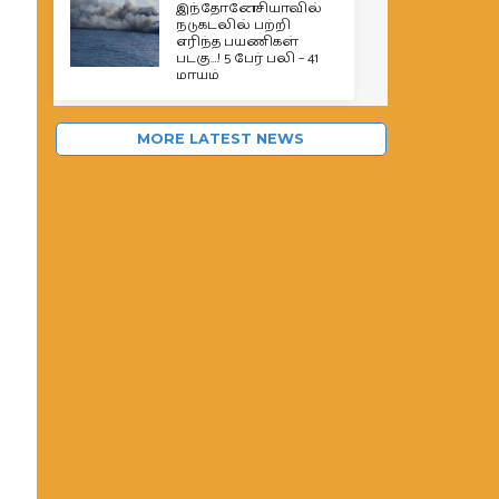
இந்தோனேசியாவில்
நடுகடலில் பற்றி
எரிந்த பயணிகள்
படகு…! 5 பேர் பலி – 41
மாயம்
MORE LATEST NEWS