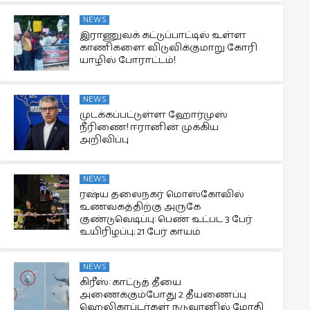
NEWS
இராணுவக் கட்டுப்பாட்டில் உள்ள
காணிகளை விடுவிக்குமாறு கோரி
யாழில் போராட்டம்!
NEWS
முடக்கப்பட்டுள்ள ஹோர்முஸ்
நீரிணை! ஈரானின் முக்கிய
அறிவிப்பு
NEWS
ரஷ்ய தலைநகர் மொஸ்கோவில்
உணவகத்திற்கு அருகே
குண்டுவெடிப்பு: பெண் உட்பட 3 பேர்
உயிரிழப்பு; 21 பேர் காயம்
NEWS
கிரீஸ்: காட்டுத் தீயை
அணைக்கும்போது 2 தீயணைப்பு
ஹெலிகாப்டர்கள் நடுவானில் மோதி