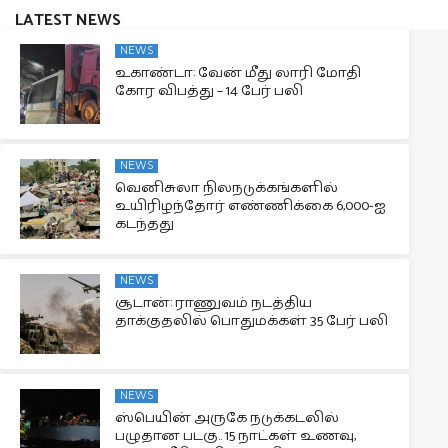
LATEST NEWS
NEWS
உகாண்டா: வேன் மீது லாரி மோதி
கோர விபத்து – 14 பேர் பலி
NEWS
வெனிசுலா நிலநடுக்கங்களில்
உயிரிழந்தோர் எண்ணிக்கை 6,000-ஐ
கடந்தது
NEWS
சூடான்: ராணுவம் நடத்திய
தாக்குதலில் பொதுமக்கள் 35 பேர் பலி
NEWS
ஸ்பெயின் அருகே நடுக்கடலில்
பழுதான படகு.. 15 நாட்கள் உணவு,