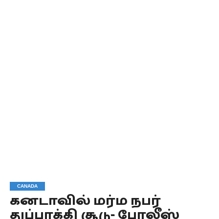
CANADA
கனடாவில் மர்ம நபர்
துப்பாக்கி சூடு- போலீஸ்