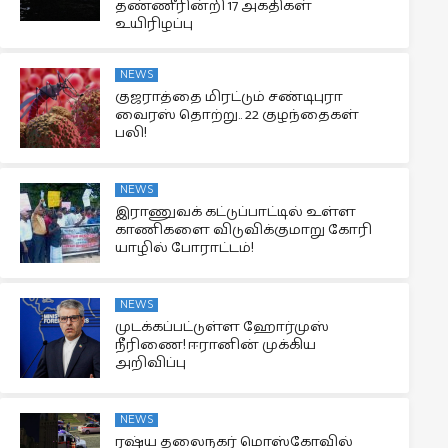
தண்ணீரின்றி 17 அகதிகள்
உயிரிழப்பு
NEWS
குஜராத்தை மிரட்டும் சண்டிபுரா
வைரஸ் தொற்று.. 22 குழந்தைகள்
பலி!
NEWS
இராணுவக் கட்டுப்பாட்டில் உள்ள
காணிகளை விடுவிக்குமாறு கோரி
யாழில் போராட்டம்!
NEWS
முடக்கப்பட்டுள்ள ஹோர்முஸ்
நீரிணை! ஈரானின் முக்கிய
அறிவிப்பு
NEWS
ரஷ்ய தலைநகர் மொஸ்கோவில்