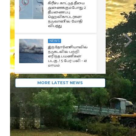
கிரீஸ்: காட்டுத் தீயை
அணைக்கும்போது 2
தீயணைப்பு
ஹெலிகாப்டர்கள்
நடுவானில் மோதி
விபத்து
NEWS
இந்தோனேசியாவில்
நடுகடலில் பற்றி
எரிந்த பயணிகள்
படகு…! 5 பேர் பலி – 41
மாயம்
MORE LATEST NEWS