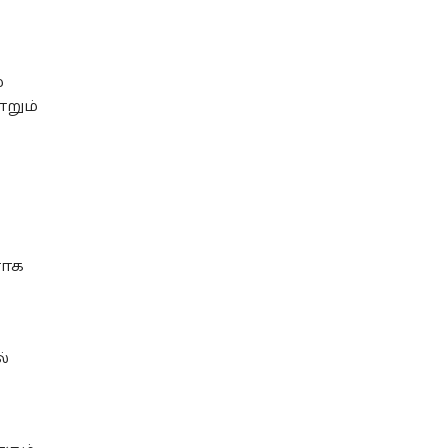
்
றும்
ராக
்