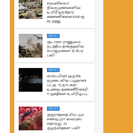
வெனிசுலா
நிலநடுக்கங்களில்
உயிரிழந்தோர்
எண்ணிக்கை 6,000-ஐ
கடந்தது
NEWS
சூடான்: ராணுவம்
நடத்திய தாக்குதலில்
பொதுமக்கள் 35 பேர்
பலி
NEWS
ஸ்பெயின் அருகே
நடுக்கடலில் பழுதான
படகு.. 15 நாட்கள்
உணவு, தண்ணீரின்றி
17 அகதிகள் உயிரிழப்பு
NEWS
குஜராத்தை மிரட்டும்
சண்டிபுரா வைரஸ்
தொற்று.. 22
குழந்தைகள் பலி!