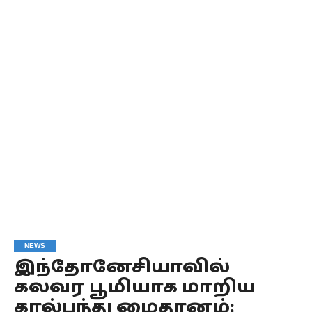
NEWS
இந்தோனேசியாவில்
கலவர பூமியாக மாறிய
கால்பந்து மைதானம்: