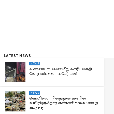
LATEST NEWS
NEWS
உகாண்டா: வேன் மீது லாரி மோதி
கோர விபத்து – 14 பேர் பலி
NEWS
வெனிசுலா நிலநடுக்கங்களில்
உயிரிழந்தோர் எண்ணிக்கை 6,000-ஐ
கடந்தது