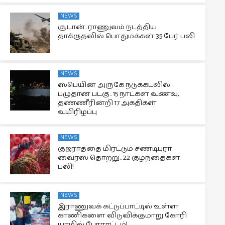
NEWS
சூடான்: ராணுவம் நடத்திய
தாக்குதலில் பொதுமக்கள் 35 பேர் பலி
NEWS
ஸ்பெயின் அருகே நடுக்கடலில்
பழுதான படகு.. 15 நாட்கள் உணவு,
தண்ணீரின்றி 17 அகதிகள்
உயிரிழப்பு
NEWS
குஜராத்தை மிரட்டும் சண்டிபுரா
வைரஸ் தொற்று.. 22 குழந்தைகள்
பலி!
NEWS
இராணுவக் கட்டுப்பாட்டில் உள்ள
காணிகளை விடுவிக்குமாறு கோரி
யாழில் போராட்டம்!