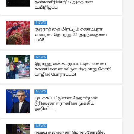
தண்ணீரின்றி 17 அகதிகள்
உயிரிழப்பு
NEWS
குஜராத்தை மிரட்டும் சண்டிபுரா
வைரஸ் தொற்று.. 22 குழந்தைகள்
பலி!
NEWS
இராணுவக் கட்டுப்பாட்டில் உள்ள
காணிகளை விடுவிக்குமாறு கோரி
யாழில் போராட்டம்!
NEWS
முடக்கப்பட்டுள்ள ஹோர்முஸ்
நீரிணை! ஈரானின் முக்கிய
அறிவிப்பு
NEWS
ரஷ்ய தலைநகர் மொஸ்கோவில்