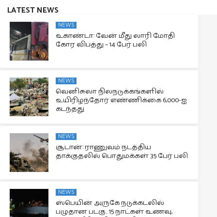
LATEST NEWS
NEWS
உகாண்டா: வேன் மீது லாரி மோதி
கோர விபத்து – 14 பேர் பலி
NEWS
வெனிசுலா நிலநடுக்கங்களில்
உயிரிழந்தோர் எண்ணிக்கை 6,000-ஐ
கடந்தது
NEWS
சூடான்: ராணுவம் நடத்திய
தாக்குதலில் பொதுமக்கள் 35 பேர் பலி
NEWS
ஸ்பெயின் அருகே நடுக்கடலில்
பழுதான படகு.. 15 நாட்கள் உணவு,