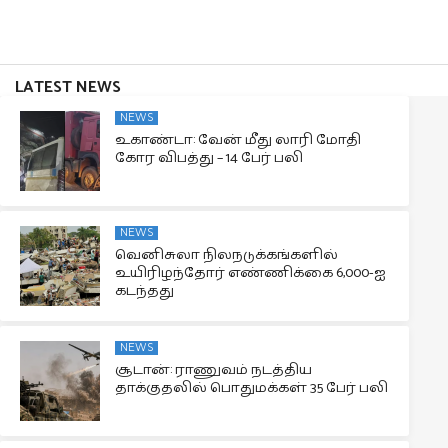
LATEST NEWS
NEWS
உகாண்டா: வேன் மீது லாரி மோதி
கோர விபத்து – 14 பேர் பலி
NEWS
வெனிசுலா நிலநடுக்கங்களில்
உயிரிழந்தோர் எண்ணிக்கை 6,000-ஐ
கடந்தது
NEWS
சூடான்: ராணுவம் நடத்திய
தாக்குதலில் பொதுமக்கள் 35 பேர் பலி