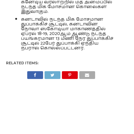
கனேடிய வரலாற்றில் மத அமைப்பில்
நடந்த மிக மோசமான கொலைகள்
இதுவாகும்.
கனடாவில் நடந்த மிக மோசமான
துப்பாக்கிச் சூட்டில், கனடாவின்
நோவா ஸ்கோடியா மாகாணத்தில்
ஏப்ரல் 18-19, 2020ஆம் ஆண்டு நடந்த
பயங்கரமான 13 மணி நேர துப்பாக்கிச்
சூட்டில் 22பேர் துப்பாக்கி ஏந்திய
நபரால் கொல்லப்பட்டனர்.
RELATED ITEMS: