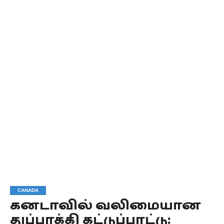
CANADA
கனடாவில் வலிமையான
துப்பாக்கி கட்டுப்பாட்டு: