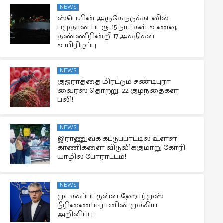
NEWS
ஸ்பெயின் அருகே நடுக்கடலில்
பழுதான படகு.. 15 நாட்கள் உணவு,
தண்ணீரின்றி 17 அகதிகள்
உயிரிழப்பு
NEWS
குஜராத்தை மிரட்டும் சண்டிபுரா
வைரஸ் தொற்று.. 22 குழந்தைகள்
பலி!
NEWS
இராணுவக் கட்டுப்பாட்டில் உள்ள
காணிகளை விடுவிக்குமாறு கோரி
யாழில் போராட்டம்!
NEWS
முடக்கப்பட்டுள்ள ஹோர்முஸ்
நீரிணை! ஈரானின் முக்கிய
அறிவிப்பு