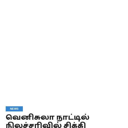
NEWS
வெனிசுலா நாட்டில்
நிலச்சரிவில் சிக்கி