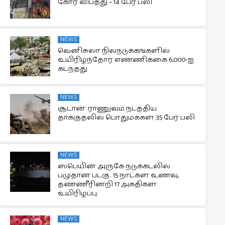
கோர விபத்து – 14 பேர் பலி
NEWS
வெனிசுலா நிலநடுக்கங்களில்
உயிரிழந்தோர் எண்ணிக்கை 6,000-ஐ
கடந்தது
NEWS
சூடான்: ராணுவம் நடத்திய
தாக்குதலில் பொதுமக்கள் 35 பேர் பலி
NEWS
ஸ்பெயின் அருகே நடுக்கடலில்
பழுதான படகு.. 15 நாட்கள் உணவு,
தண்ணீரின்றி 17 அகதிகள்
உயிரிழப்பு
NEWS