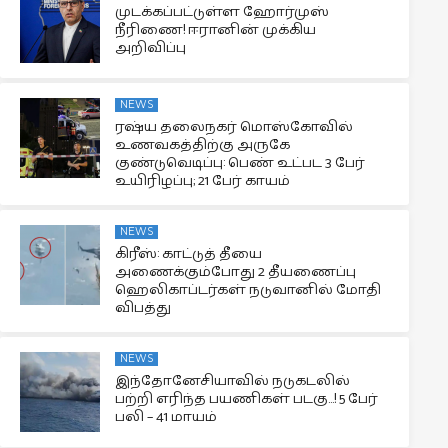
முடக்கப்பட்டுள்ள ஹோர்முஸ்
நீரிணை! ஈரானின் முக்கிய
அறிவிப்பு
NEWS
ரஷ்ய தலைநகர் மொஸ்கோவில்
உணவகத்திற்கு அருகே
குண்டுவெடிப்பு: பெண் உட்பட 3 பேர்
உயிரிழப்பு; 21 பேர் காயம்
NEWS
கிரீஸ்: காட்டுத் தீயை
அணைக்கும்போது 2 தீயணைப்பு
ஹெலிகாப்டர்கள் நடுவானில் மோதி
விபத்து
NEWS
இந்தோனேசியாவில் நடுகடலில்
பற்றி எரிந்த பயணிகள் படகு…! 5 பேர்
பலி – 41 மாயம்