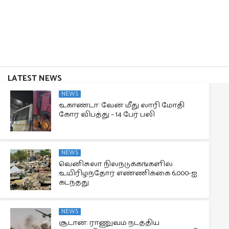
LATEST NEWS
NEWS
உகாண்டா: வேன் மீது லாரி மோதி
கோர விபத்து – 14 பேர் பலி
NEWS
வெனிசுலா நிலநடுக்கங்களில்
உயிரிழந்தோர் எண்ணிக்கை 6,000-ஐ
கடந்தது
NEWS
சூடான்: ராணுவம் நடத்திய