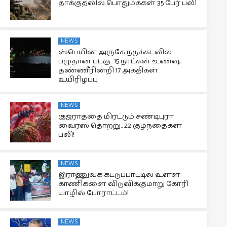
தாக்குதலில் பொதுமக்கள் 35 பேர் பலி
NEWS
ஸ்பெயின் அருகே நடுக்கடலில்
பழுதான படகு.. 15 நாட்கள் உணவு,
தண்ணீரின்றி 17 அகதிகள்
உயிரிழப்பு
NEWS
குஜராத்தை மிரட்டும் சண்டிபுரா
வைரஸ் தொற்று.. 22 குழந்தைகள்
பலி!
NEWS
இராணுவக் கட்டுப்பாட்டில் உள்ள
காணிகளை விடுவிக்குமாறு கோரி
யாழில் போராட்டம்!
NEWS