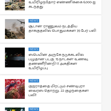
உயிரிழந்தோர் எண்ணிக்கை 6,000-ஐ
கடந்தது
NEWS
சூடான்: ராணுவம் நடத்திய
தாக்குதலில் பொதுமக்கள் 35 பேர் பலி
NEWS
ஸ்பெயின் அருகே நடுக்கடலில்
பழுதான படகு.. 15 நாட்கள் உணவு,
தண்ணீரின்றி 17 அகதிகள்
உயிரிழப்பு
NEWS
குஜராத்தை மிரட்டும் சண்டிபுரா
வைரஸ் தொற்று.. 22 குழந்தைகள்
பலி!
NEWS