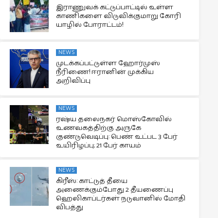
இராணுவக் கட்டுப்பாட்டில் உள்ள
காணிகளை விடுவிக்குமாறு கோரி
யாழில் போராட்டம்!
NEWS
முடக்கப்பட்டுள்ள ஹோர்முஸ்
நீரிணை! ஈரானின் முக்கிய
அறிவிப்பு
NEWS
ரஷ்ய தலைநகர் மொஸ்கோவில்
உணவகத்திற்கு அருகே
குண்டுவெடிப்பு: பெண் உட்பட 3 பேர்
உயிரிழப்பு; 21 பேர் காயம்
NEWS
கிரீஸ்: காட்டுத் தீயை
அணைக்கும்போது 2 தீயணைப்பு
ஹெலிகாப்டர்கள் நடுவானில் மோதி
விபத்து