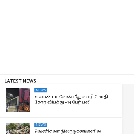
LATEST NEWS
NEWS
உகாண்டா: வேன் மீது லாரி மோதி
கோர விபத்து – 14 பேர் பலி
NEWS
வெனிசுலா நிலநடுக்கங்களில்