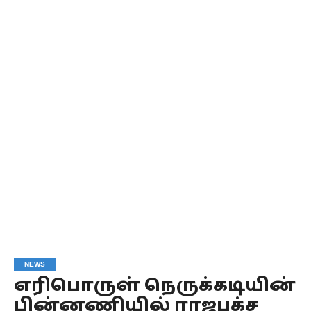
NEWS
எரிபொருள் நெருக்கடியின்
பின்னணியில் ராஜபக்ச