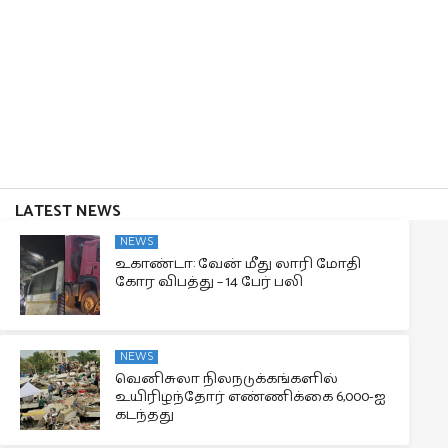
LATEST NEWS
NEWS
உகாண்டா: வேன் மீது லாரி மோதி
கோர விபத்து – 14 பேர் பலி
NEWS
வெனிசுலா நிலநடுக்கங்களில்
உயிரிழந்தோர் எண்ணிக்கை 6,000-ஐ
கடந்தது