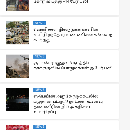
கோர விபத்து – 14 பேர் பலி
NEWS
வெனிசுலா நிலநடுக்கங்களில்
உயிரிழந்தோர் எண்ணிக்கை 6,000-ஐ
கடந்தது
NEWS
சூடான்: ராணுவம் நடத்திய
தாக்குதலில் பொதுமக்கள் 35 பேர் பலி
NEWS
ஸ்பெயின் அருகே நடுக்கடலில்
பழுதான படகு.. 15 நாட்கள் உணவு,
தண்ணீரின்றி 17 அகதிகள்
உயிரிழப்பு
NEWS