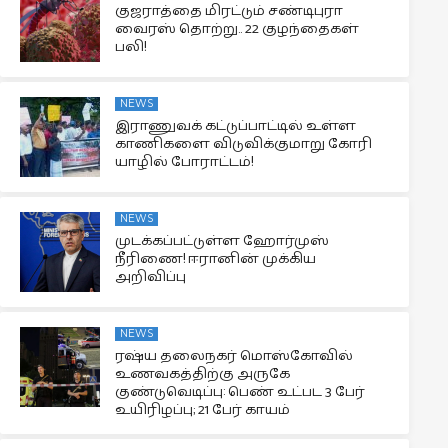
குஜராத்தை மிரட்டும் சண்டிபுரா
வைரஸ் தொற்று.. 22 குழந்தைகள்
பலி!
NEWS
இராணுவக் கட்டுப்பாட்டில் உள்ள
காணிகளை விடுவிக்குமாறு கோரி
யாழில் போராட்டம்!
NEWS
முடக்கப்பட்டுள்ள ஹோர்முஸ்
நீரிணை! ஈரானின் முக்கிய
அறிவிப்பு
NEWS
ரஷ்ய தலைநகர் மொஸ்கோவில்
உணவகத்திற்கு அருகே
குண்டுவெடிப்பு: பெண் உட்பட 3 பேர்
உயிரிழப்பு; 21 பேர் காயம்