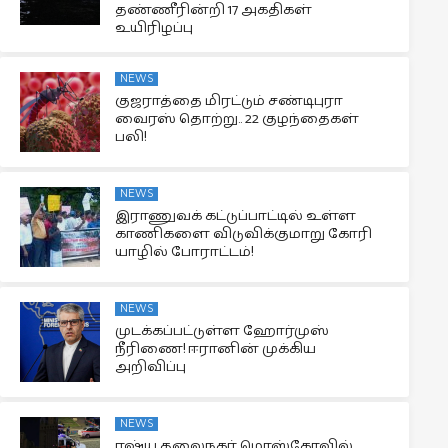
தண்ணீரின்றி 17 அகதிகள்
உயிரிழப்பு
NEWS
குஜராத்தை மிரட்டும் சண்டிபுரா
வைரஸ் தொற்று.. 22 குழந்தைகள்
பலி!
NEWS
இராணுவக் கட்டுப்பாட்டில் உள்ள
காணிகளை விடுவிக்குமாறு கோரி
யாழில் போராட்டம்!
NEWS
முடக்கப்பட்டுள்ள ஹோர்முஸ்
நீரிணை! ஈரானின் முக்கிய
அறிவிப்பு
NEWS
ரஷ்ய தலைநகர் மொஸ்கோவில்