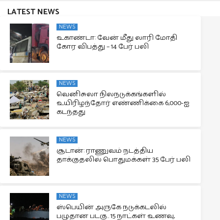
LATEST NEWS
NEWS
உகாண்டா: வேன் மீது லாரி மோதி
கோர விபத்து – 14 பேர் பலி
NEWS
வெனிசுலா நிலநடுக்கங்களில்
உயிரிழந்தோர் எண்ணிக்கை 6,000-ஐ
கடந்தது
NEWS
சூடான்: ராணுவம் நடத்திய
தாக்குதலில் பொதுமக்கள் 35 பேர் பலி
NEWS
ஸ்பெயின் அருகே நடுக்கடலில்
பழுதான படகு.. 15 நாட்கள் உணவு,