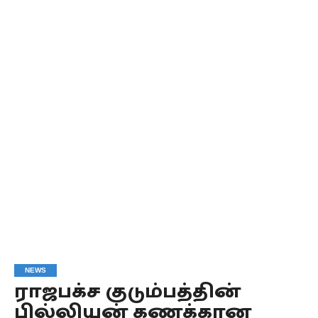
NEWS
ராஜபக்ச குடும்பத்தின்
பில்லியன் கணக்கான