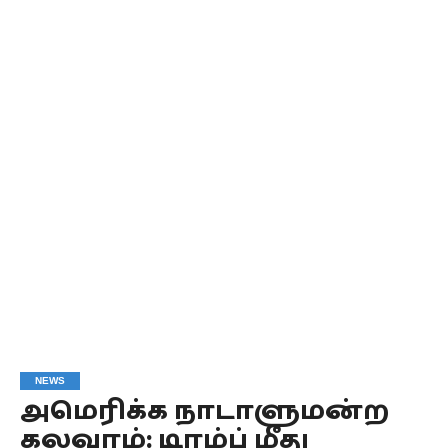
NEWS
அமெரிக்க நாடாளுமன்ற
கலவரம்: டிரம்ப் மீது