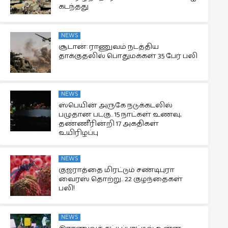
கடந்தது
NEWS
சூடான்: ராணுவம் நடத்திய
தாக்குதலில் பொதுமக்கள் 35 பேர் பலி
NEWS
ஸ்பெயின் அருகே நடுக்கடலில்
பழுதான படகு.. 15 நாட்கள் உணவு,
தண்ணீரின்றி 17 அகதிகள்
உயிரிழப்பு
NEWS
குஜராத்தை மிரட்டும் சண்டிபுரா
வைரஸ் தொற்று.. 22 குழந்தைகள்
பலி!
NEWS