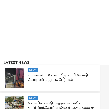
LATEST NEWS
NEWS
உகாண்டா: வேன் மீது லாரி மோதி
கோர விபத்து – 14 பேர் பலி
NEWS
வெனிசுலா நிலநடுக்கங்களில்
உயிரிழந்தோர் எண்ணிக்கை 6,000-ஐ