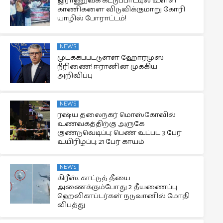
இராணுவக் கட்டுப்பாட்டில் உள்ள
காணிகளை விடுவிக்குமாறு கோரி
யாழில் போராட்டம்!
NEWS
முடக்கப்பட்டுள்ள ஹோர்முஸ்
நீரிணை! ஈரானின் முக்கிய
அறிவிப்பு
NEWS
ரஷ்ய தலைநகர் மொஸ்கோவில்
உணவகத்திற்கு அருகே
குண்டுவெடிப்பு: பெண் உட்பட 3 பேர்
உயிரிழப்பு; 21 பேர் காயம்
NEWS
கிரீஸ்: காட்டுத் தீயை
அணைக்கும்போது 2 தீயணைப்பு
ஹெலிகாப்டர்கள் நடுவானில் மோதி
விபத்து