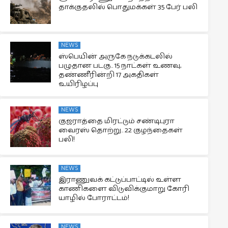
தாக்குதலில் பொதுமக்கள் 35 பேர் பலி
NEWS
ஸ்பெயின் அருகே நடுக்கடலில்
பழுதான படகு.. 15 நாட்கள் உணவு,
தண்ணீரின்றி 17 அகதிகள்
உயிரிழப்பு
NEWS
குஜராத்தை மிரட்டும் சண்டிபுரா
வைரஸ் தொற்று.. 22 குழந்தைகள்
பலி!
NEWS
இராணுவக் கட்டுப்பாட்டில் உள்ள
காணிகளை விடுவிக்குமாறு கோரி
யாழில் போராட்டம்!
NEWS