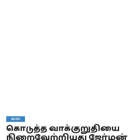
NEWS
கொடுத்த வாக்குறுதியை
நிறைவேற்றியது ஜேர்மன்