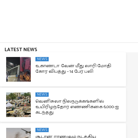
LATEST NEWS
NEWS
உகாண்டா: வேன் மீது லாரி மோதி
கோர விபத்து – 14 பேர் பலி
NEWS
வெனிசுலா நிலநடுக்கங்களில்
உயிரிழந்தோர் எண்ணிக்கை 6,000-ஐ
கடந்தது
NEWS
சூடான்: ராணுவம் நடத்திய