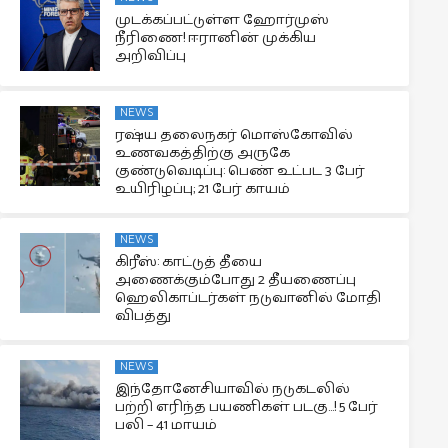
முடக்கப்பட்டுள்ள ஹோர்முஸ்
நீரிணை! ஈரானின் முக்கிய
அறிவிப்பு
NEWS
ரஷ்ய தலைநகர் மொஸ்கோவில்
உணவகத்திற்கு அருகே
குண்டுவெடிப்பு: பெண் உட்பட 3 பேர்
உயிரிழப்பு; 21 பேர் காயம்
NEWS
கிரீஸ்: காட்டுத் தீயை
அணைக்கும்போது 2 தீயணைப்பு
ஹெலிகாப்டர்கள் நடுவானில் மோதி
விபத்து
NEWS
இந்தோனேசியாவில் நடுகடலில்
பற்றி எரிந்த பயணிகள் படகு…! 5 பேர்
பலி – 41 மாயம்