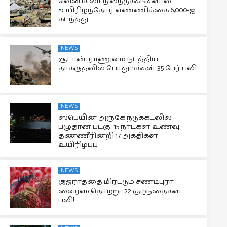
வெனிசுலா நிலநடுக்கங்களில்
உயிரிழந்தோர் எண்ணிக்கை 6,000-ஐ
கடந்தது
NEWS
சூடான்: ராணுவம் நடத்திய
தாக்குதலில் பொதுமக்கள் 35 பேர் பலி
NEWS
ஸ்பெயின் அருகே நடுக்கடலில்
பழுதான படகு.. 15 நாட்கள் உணவு,
தண்ணீரின்றி 17 அகதிகள்
உயிரிழப்பு
NEWS
குஜராத்தை மிரட்டும் சண்டிபுரா
வைரஸ் தொற்று.. 22 குழந்தைகள்
பலி!