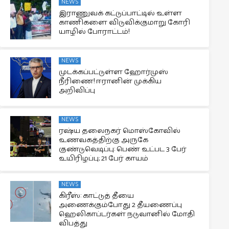
NEWS
இராணுவக் கட்டுப்பாட்டில் உள்ள
காணிகளை விடுவிக்குமாறு கோரி
யாழில் போராட்டம்!
NEWS
முடக்கப்பட்டுள்ள ஹோர்முஸ்
நீரிணை! ஈரானின் முக்கிய
அறிவிப்பு
NEWS
ரஷ்ய தலைநகர் மொஸ்கோவில்
உணவகத்திற்கு அருகே
குண்டுவெடிப்பு: பெண் உட்பட 3 பேர்
உயிரிழப்பு; 21 பேர் காயம்
NEWS
கிரீஸ்: காட்டுத் தீயை
அணைக்கும்போது 2 தீயணைப்பு
ஹெலிகாப்டர்கள் நடுவானில் மோதி
விபத்து