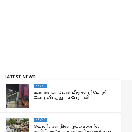
LATEST NEWS
NEWS
உகாண்டா: வேன் மீது லாரி மோதி
கோர விபத்து – 14 பேர் பலி
NEWS
வெனிசுலா நிலநடுக்கங்களில்
உயிரிழந்தோர் எண்ணிக்கை 6,000-ஐ