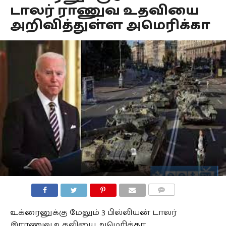
டாலர் ராணுவ உதவியை
அறிவித்துள்ள அமெரிக்கா
COMMENTS
உக்ரைனுக்கு மேலும் 3 பில்லியன் டாலர்
இராணுவ உதவியை அமெரிக்கா