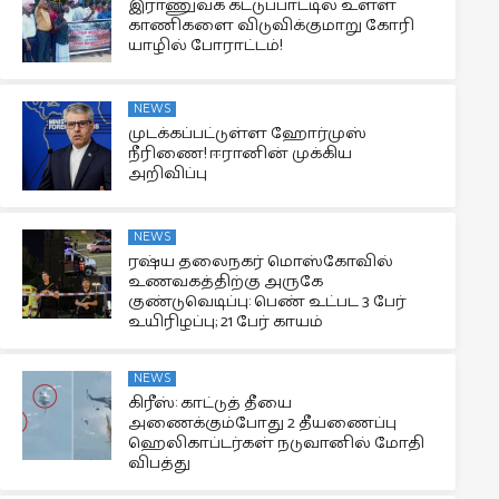
இராணுவக் கட்டுப்பாட்டில் உள்ள
காணிகளை விடுவிக்குமாறு கோரி
யாழில் போராட்டம்!
NEWS
முடக்கப்பட்டுள்ள ஹோர்முஸ்
நீரிணை! ஈரானின் முக்கிய
அறிவிப்பு
NEWS
ரஷ்ய தலைநகர் மொஸ்கோவில்
உணவகத்திற்கு அருகே
குண்டுவெடிப்பு: பெண் உட்பட 3 பேர்
உயிரிழப்பு; 21 பேர் காயம்
NEWS
கிரீஸ்: காட்டுத் தீயை
அணைக்கும்போது 2 தீயணைப்பு
ஹெலிகாப்டர்கள் நடுவானில் மோதி
விபத்து