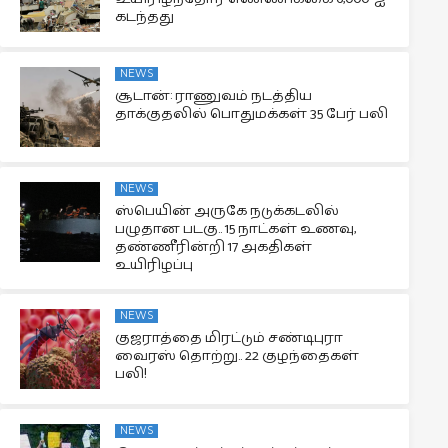
கடந்தது
NEWS
சூடான்: ராணுவம் நடத்திய
தாக்குதலில் பொதுமக்கள் 35 பேர் பலி
NEWS
ஸ்பெயின் அருகே நடுக்கடலில்
பழுதான படகு.. 15 நாட்கள் உணவு,
தண்ணீரின்றி 17 அகதிகள்
உயிரிழப்பு
NEWS
குஜராத்தை மிரட்டும் சண்டிபுரா
வைரஸ் தொற்று.. 22 குழந்தைகள்
பலி!
NEWS