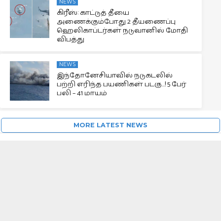
NEWS
கிரீஸ்: காட்டுத் தீயை
அணைக்கும்போது 2 தீயணைப்பு
ஹெலிகாப்டர்கள் நடுவானில் மோதி
விபத்து
NEWS
இந்தோனேசியாவில் நடுகடலில்
பற்றி எரிந்த பயணிகள் படகு…! 5 பேர்
பலி – 41 மாயம்
MORE LATEST NEWS