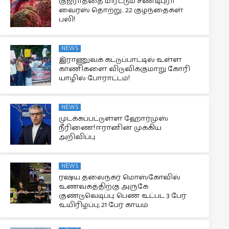
குஜராத்தை மிரட்டும் சண்டிபுரா
வைரஸ் தொற்று.. 22 குழந்தைகள்
பலி!
NEWS
இராணுவக் கட்டுப்பாட்டில் உள்ள
காணிகளை விடுவிக்குமாறு கோரி
யாழில் போராட்டம்!
NEWS
முடக்கப்பட்டுள்ள ஹோர்முஸ்
நீரிணை! ஈரானின் முக்கிய
அறிவிப்பு
NEWS
ரஷ்ய தலைநகர் மொஸ்கோவில்
உணவகத்திற்கு அருகே
குண்டுவெடிப்பு: பெண் உட்பட 3 பேர்
உயிரிழப்பு; 21 பேர் காயம்