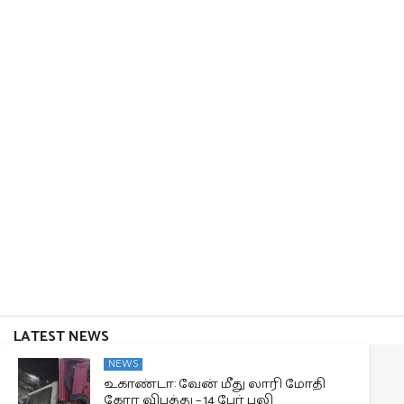
LATEST NEWS
NEWS
உகாண்டா: வேன் மீது லாரி மோதி
கோர விபத்து – 14 பேர் பலி