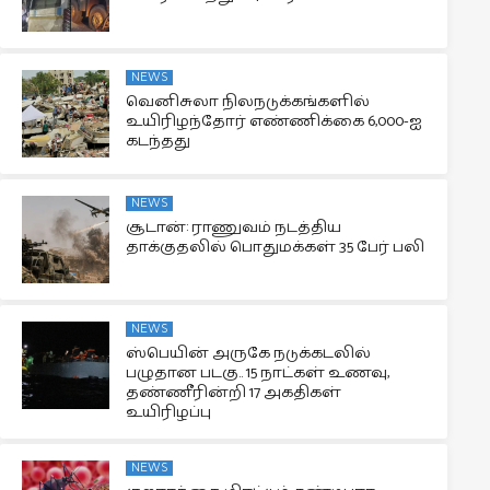
NEWS
வெனிசுலா நிலநடுக்கங்களில்
உயிரிழந்தோர் எண்ணிக்கை 6,000-ஐ
கடந்தது
NEWS
சூடான்: ராணுவம் நடத்திய
தாக்குதலில் பொதுமக்கள் 35 பேர் பலி
NEWS
ஸ்பெயின் அருகே நடுக்கடலில்
பழுதான படகு.. 15 நாட்கள் உணவு,
தண்ணீரின்றி 17 அகதிகள்
உயிரிழப்பு
NEWS