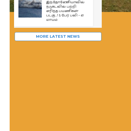
இந்தோனேசியாவில்
நடுகடலில் பற்றி
எரிந்த பயணிகள்
படகு…! 5 பேர் பலி – 41
மாயம்
MORE LATEST NEWS