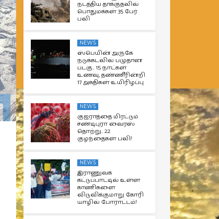
நடத்திய தாக்குதலில்
பொதுமக்கள் 35 பேர்
பலி
NEWS
ஸ்பெயின் அருகே
நடுக்கடலில் பழுதான
படகு.. 15 நாட்கள்
உணவு, தண்ணீரின்றி
17 அகதிகள் உயிரிழப்பு
NEWS
குஜராத்தை மிரட்டும்
சண்டிபுரா வைரஸ்
தொற்று.. 22
குழந்தைகள் பலி!
NEWS
இராணுவக்
கட்டுப்பாட்டில் உள்ள
காணிகளை
விடுவிக்குமாறு கோரி
யாழில் போராட்டம்!