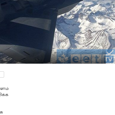
ENTS
ாளம்
ிக்க
்க