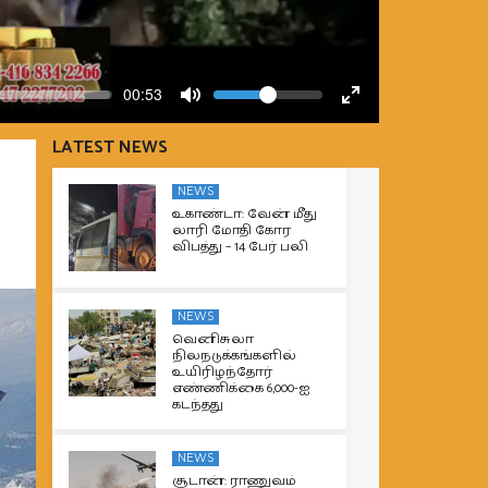
Volume
Current
00:53
time
Toggle
Toggle
Mute
Fullscreen
LATEST NEWS
NEWS
உகாண்டா: வேன் மீது
லாரி மோதி கோர
விபத்து – 14 பேர் பலி
NEWS
வெனிசுலா
நிலநடுக்கங்களில்
உயிரிழந்தோர்
எண்ணிக்கை 6,000-ஐ
கடந்தது
NEWS
சூடான்: ராணுவம்