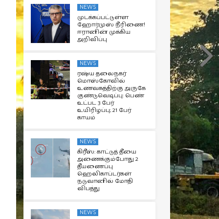
NEWS
முடக்கப்பட்டுள்ள
ஹோர்முஸ் நீரிணை!
ஈரானின் முக்கிய
அறிவிப்பு
NEWS
ரஷ்ய தலைநகர்
மொஸ்கோவில்
உணவகத்திற்கு அருகே
குண்டுவெடிப்பு: பெண்
உட்பட 3 பேர்
உயிரிழப்பு; 21 பேர்
காயம்
NEWS
கிரீஸ்: காட்டுத் தீயை
அணைக்கும்போது 2
தீயணைப்பு
ஹெலிகாப்டர்கள்
நடுவானில் மோதி
விபத்து
NEWS