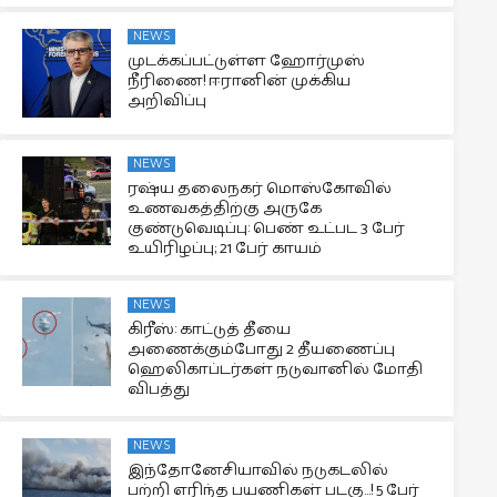
NEWS
முடக்கப்பட்டுள்ள ஹோர்முஸ்
நீரிணை! ஈரானின் முக்கிய
அறிவிப்பு
NEWS
ரஷ்ய தலைநகர் மொஸ்கோவில்
உணவகத்திற்கு அருகே
குண்டுவெடிப்பு: பெண் உட்பட 3 பேர்
உயிரிழப்பு; 21 பேர் காயம்
NEWS
கிரீஸ்: காட்டுத் தீயை
அணைக்கும்போது 2 தீயணைப்பு
ஹெலிகாப்டர்கள் நடுவானில் மோதி
விபத்து
NEWS
இந்தோனேசியாவில் நடுகடலில்
பற்றி எரிந்த பயணிகள் படகு…! 5 பேர்