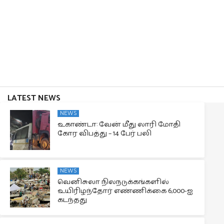
LATEST NEWS
NEWS
உகாண்டா: வேன் மீது லாரி மோதி
கோர விபத்து – 14 பேர் பலி
NEWS
வெனிசுலா நிலநடுக்கங்களில்
உயிரிழந்தோர் எண்ணிக்கை 6,000-ஐ
கடந்தது