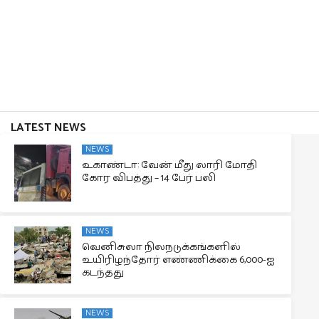
LATEST NEWS
NEWS
உகாண்டா: வேன் மீது லாரி மோதி
கோர விபத்து – 14 பேர் பலி
NEWS
வெனிசுலா நிலநடுக்கங்களில்
உயிரிழந்தோர் எண்ணிக்கை 6,000-ஐ
கடந்தது
NEWS