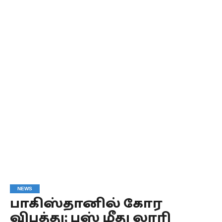
NEWS
பாகிஸ்தானில் கோர
விபத்து; பஸ் மீது லாரி