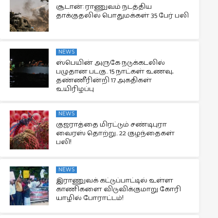
சூடான்: ராணுவம் நடத்திய
தாக்குதலில் பொதுமக்கள் 35 பேர் பலி
NEWS
ஸ்பெயின் அருகே நடுக்கடலில்
பழுதான படகு.. 15 நாட்கள் உணவு,
தண்ணீரின்றி 17 அகதிகள்
உயிரிழப்பு
NEWS
குஜராத்தை மிரட்டும் சண்டிபுரா
வைரஸ் தொற்று.. 22 குழந்தைகள்
பலி!
NEWS
இராணுவக் கட்டுப்பாட்டில் உள்ள
காணிகளை விடுவிக்குமாறு கோரி
யாழில் போராட்டம்!