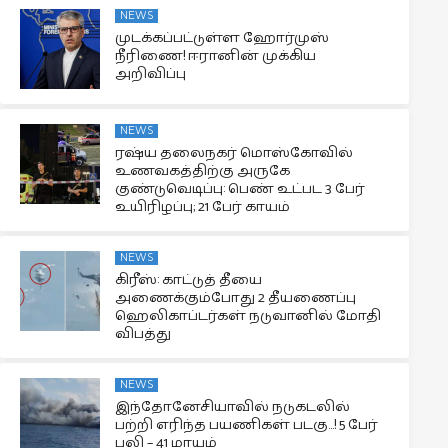
NEWS
முடக்கப்பட்டுள்ள ஹோர்முஸ்
நீரிணை! ஈரானின் முக்கிய
அறிவிப்பு
NEWS
ரஷ்ய தலைநகர் மொஸ்கோவில்
உணவகத்திற்கு அருகே
குண்டுவெடிப்பு: பெண் உட்பட 3 பேர்
உயிரிழப்பு; 21 பேர் காயம்
NEWS
கிரீஸ்: காட்டுத் தீயை
அணைக்கும்போது 2 தீயணைப்பு
ஹெலிகாப்டர்கள் நடுவானில் மோதி
விபத்து
NEWS
இந்தோனேசியாவில் நடுகடலில்
பற்றி எரிந்த பயணிகள் படகு…! 5 பேர்
பலி – 41 மாயம்