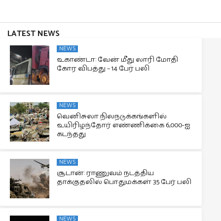
LATEST NEWS
NEWS
உகாண்டா: வேன் மீது லாரி மோதி
கோர விபத்து – 14 பேர் பலி
NEWS
வெனிசுலா நிலநடுக்கங்களில்
உயிரிழந்தோர் எண்ணிக்கை 6,000-ஐ
கடந்தது
NEWS
சூடான்: ராணுவம் நடத்திய
தாக்குதலில் பொதுமக்கள் 35 பேர் பலி
NEWS