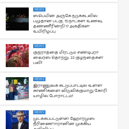
NEWS
ஸ்பெயின் அருகே நடுக்கடலில்
பழுதான படகு.. 15 நாட்கள் உணவு,
தண்ணீரின்றி 17 அகதிகள்
உயிரிழப்பு
NEWS
குஜராத்தை மிரட்டும் சண்டிபுரா
வைரஸ் தொற்று.. 22 குழந்தைகள்
பலி!
NEWS
இராணுவக் கட்டுப்பாட்டில் உள்ள
காணிகளை விடுவிக்குமாறு கோரி
யாழில் போராட்டம்!
NEWS
முடக்கப்பட்டுள்ள ஹோர்முஸ்
நீரிணை! ஈரானின் முக்கிய
அறிவிப்பு