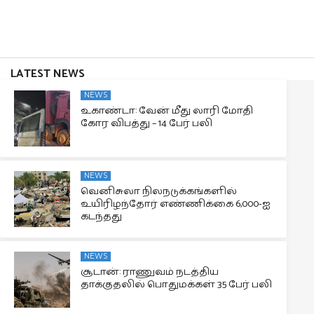
LATEST NEWS
NEWS
உகாண்டா: வேன் மீது லாரி மோதி
கோர விபத்து – 14 பேர் பலி
NEWS
வெனிசுலா நிலநடுக்கங்களில்
உயிரிழந்தோர் எண்ணிக்கை 6,000-ஐ
கடந்தது
NEWS
சூடான்: ராணுவம் நடத்திய
தாக்குதலில் பொதுமக்கள் 35 பேர் பலி