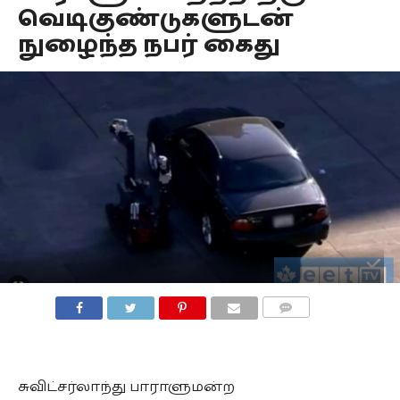
வெடிகுண்டுகளுடன்
நுழைந்த நபர் கைது
COMMENTS
சுவிட்சர்லாந்து பாராளுமன்ற