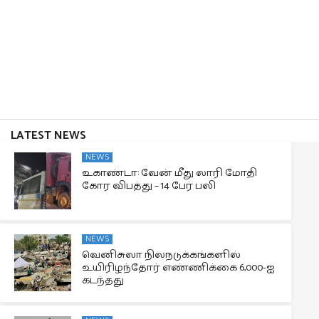
LATEST NEWS
NEWS
உகாண்டா: வேன் மீது லாரி மோதி
கோர விபத்து – 14 பேர் பலி
NEWS
வெனிசுலா நிலநடுக்கங்களில்
உயிரிழந்தோர் எண்ணிக்கை 6,000-ஐ
கடந்தது