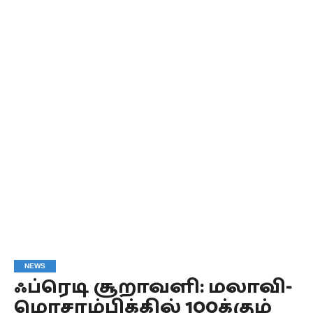
NEWS
ஃப்ரெடி சூறாவளி: மலாவி-
மொசாம்பிக்கில் 100க்கும்