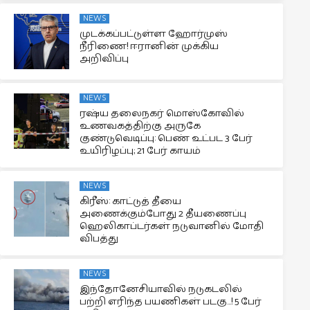
NEWS
முடக்கப்பட்டுள்ள ஹோர்முஸ்
நீரிணை! ஈரானின் முக்கிய
அறிவிப்பு
NEWS
ரஷ்ய தலைநகர் மொஸ்கோவில்
உணவகத்திற்கு அருகே
குண்டுவெடிப்பு: பெண் உட்பட 3 பேர்
உயிரிழப்பு; 21 பேர் காயம்
NEWS
கிரீஸ்: காட்டுத் தீயை
அணைக்கும்போது 2 தீயணைப்பு
ஹெலிகாப்டர்கள் நடுவானில் மோதி
விபத்து
NEWS
இந்தோனேசியாவில் நடுகடலில்
பற்றி எரிந்த பயணிகள் படகு…! 5 பேர்