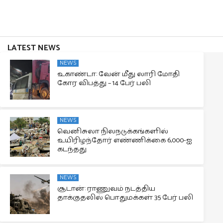
LATEST NEWS
NEWS
உகாண்டா: வேன் மீது லாரி மோதி
கோர விபத்து – 14 பேர் பலி
NEWS
வெனிசுலா நிலநடுக்கங்களில்
உயிரிழந்தோர் எண்ணிக்கை 6,000-ஐ
கடந்தது
NEWS
சூடான்: ராணுவம் நடத்திய
தாக்குதலில் பொதுமக்கள் 35 பேர் பலி