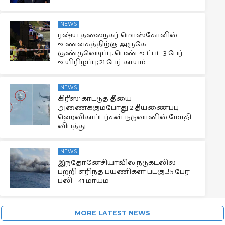
NEWS
ரஷ்ய தலைநகர் மொஸ்கோவில்
உணவகத்திற்கு அருகே
குண்டுவெடிப்பு: பெண் உட்பட 3 பேர்
உயிரிழப்பு; 21 பேர் காயம்
NEWS
கிரீஸ்: காட்டுத் தீயை
அணைக்கும்போது 2 தீயணைப்பு
ஹெலிகாப்டர்கள் நடுவானில் மோதி
விபத்து
NEWS
இந்தோனேசியாவில் நடுகடலில்
பற்றி எரிந்த பயணிகள் படகு…! 5 பேர்
பலி – 41 மாயம்
MORE LATEST NEWS