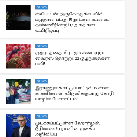
NEWS
ஸ்பெயின் அருகே நடுக்கடலில்
பழுதான படகு.. 15 நாட்கள் உணவு,
தண்ணீரின்றி 17 அகதிகள்
உயிரிழப்பு
NEWS
குஜராத்தை மிரட்டும் சண்டிபுரா
வைரஸ் தொற்று.. 22 குழந்தைகள்
பலி!
NEWS
இராணுவக் கட்டுப்பாட்டில் உள்ள
காணிகளை விடுவிக்குமாறு கோரி
யாழில் போராட்டம்!
NEWS
முடக்கப்பட்டுள்ள ஹோர்முஸ்
நீரிணை! ஈரானின் முக்கிய
அறிவிப்பு