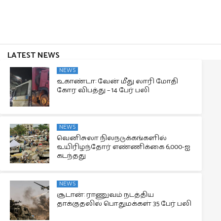
LATEST NEWS
NEWS
உகாண்டா: வேன் மீது லாரி மோதி
கோர விபத்து – 14 பேர் பலி
NEWS
வெனிசுலா நிலநடுக்கங்களில்
உயிரிழந்தோர் எண்ணிக்கை 6,000-ஐ
கடந்தது
NEWS
சூடான்: ராணுவம் நடத்திய
தாக்குதலில் பொதுமக்கள் 35 பேர் பலி