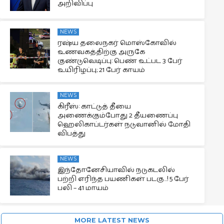
அறிவிப்பு
NEWS
ரஷ்ய தலைநகர் மொஸ்கோவில்
உணவகத்திற்கு அருகே
குண்டுவெடிப்பு: பெண் உட்பட 3 பேர்
உயிரிழப்பு; 21 பேர் காயம்
NEWS
கிரீஸ்: காட்டுத் தீயை
அணைக்கும்போது 2 தீயணைப்பு
ஹெலிகாப்டர்கள் நடுவானில் மோதி
விபத்து
NEWS
இந்தோனேசியாவில் நடுகடலில்
பற்றி எரிந்த பயணிகள் படகு…! 5 பேர்
பலி – 41 மாயம்
MORE LATEST NEWS