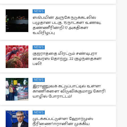
NEWS
ஸ்பெயின் அருகே நடுக்கடலில்
பழுதான படகு.. 15 நாட்கள் உணவு,
தண்ணீரின்றி 17 அகதிகள்
உயிரிழப்பு
NEWS
குஜராத்தை மிரட்டும் சண்டிபுரா
வைரஸ் தொற்று.. 22 குழந்தைகள்
பலி!
NEWS
இராணுவக் கட்டுப்பாட்டில் உள்ள
காணிகளை விடுவிக்குமாறு கோரி
யாழில் போராட்டம்!
NEWS
முடக்கப்பட்டுள்ள ஹோர்முஸ்
நீரிணை! ஈரானின் முக்கிய