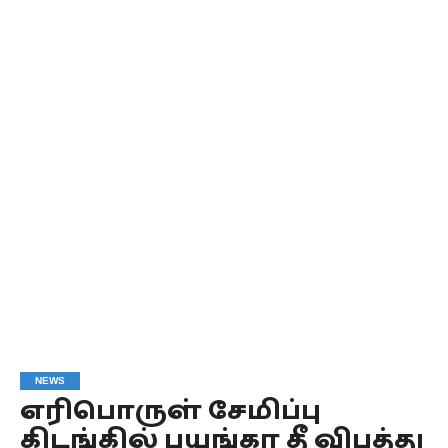
NEWS
எரிபொருள் சேமிப்பு
கிடங்கில் பயங்கர தீ விபத்து