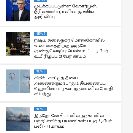
முடக்கப்பட்டுள்ள ஹோர்முஸ்
நீரிணை! ஈரானின் முக்கிய
அறிவிப்பு
NEWS
ரஷ்ய தலைநகர் மொஸ்கோவில்
உணவகத்திற்கு அருகே
குண்டுவெடிப்பு: பெண் உட்பட 3 பேர்
உயிரிழப்பு; 21 பேர் காயம்
NEWS
கிரீஸ்: காட்டுத் தீயை
அணைக்கும்போது 2 தீயணைப்பு
ஹெலிகாப்டர்கள் நடுவானில் மோதி
விபத்து
NEWS
இந்தோனேசியாவில் நடுகடலில்
பற்றி எரிந்த பயணிகள் படகு…! 5 பேர்
பலி – 41 மாயம்