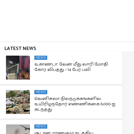
LATEST NEWS
NEWS
உகாண்டா: வேன் மீது லாரி மோதி
கோர விபத்து – 14 பேர் பலி
NEWS
வெனிசுலா நிலநடுக்கங்களில்
உயிரிழந்தோர் எண்ணிக்கை 6,000-ஐ
கடந்தது
NEWS
சூடான்: ராணுவம் நடத்திய