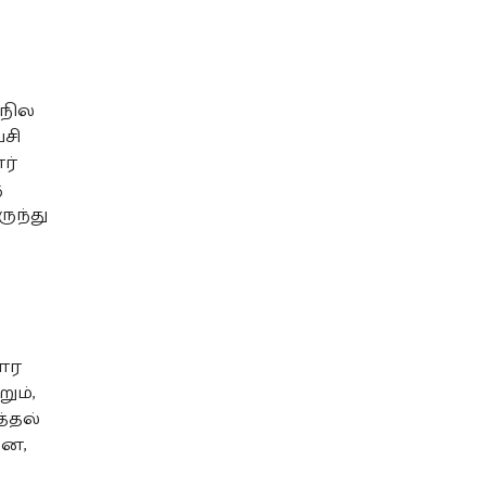
 நில
சி
ர்
ு
ுந்து
கார
ும்,
்தல்
ென,