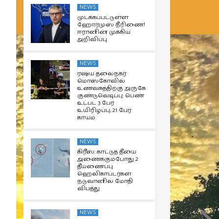
NEWS
முடக்கப்பட்டுள்ள
ஹோர்முஸ் நீரிணை!
ஈரானின் முக்கிய
அறிவிப்பு
NEWS
ரஷ்ய தலைநகர்
மொஸ்கோவில்
உணவகத்திற்கு அருகே
குண்டுவெடிப்பு: பெண்
உட்பட 3 பேர்
உயிரிழப்பு; 21 பேர்
காயம்
NEWS
கிரீஸ்: காட்டுத் தீயை
அணைக்கும்போது 2
தீயணைப்பு
ஹெலிகாப்டர்கள்
நடுவானில் மோதி
விபத்து
NEWS