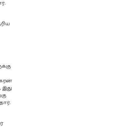
ர்.
ுரிய
க்கு
ிகரன்
 இது
்கு
ார்.
ர்