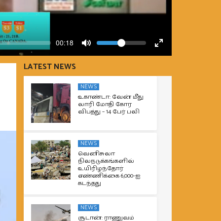
Volume
Current
00:18
time
Toggle
Toggle
Mute
Fullscreen
LATEST NEWS
NEWS
உகாண்டா: வேன் மீது
லாரி மோதி கோர
விபத்து – 14 பேர் பலி
NEWS
வெனிசுலா
நிலநடுக்கங்களில்
உயிரிழந்தோர்
எண்ணிக்கை 6,000-ஐ
கடந்தது
NEWS
சூடான்: ராணுவம்