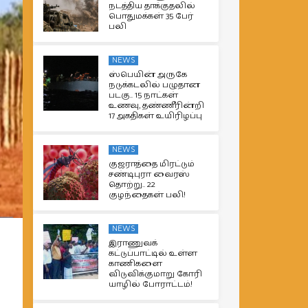
நடத்திய தாக்குதலில்
பொதுமக்கள் 35 பேர்
பலி
NEWS
ஸ்பெயின் அருகே
நடுக்கடலில் பழுதான
படகு.. 15 நாட்கள்
உணவு, தண்ணீரின்றி
17 அகதிகள் உயிரிழப்பு
NEWS
குஜராத்தை மிரட்டும்
சண்டிபுரா வைரஸ்
தொற்று.. 22
குழந்தைகள் பலி!
NEWS
இராணுவக்
கட்டுப்பாட்டில் உள்ள
காணிகளை
விடுவிக்குமாறு கோரி
யாழில் போராட்டம்!