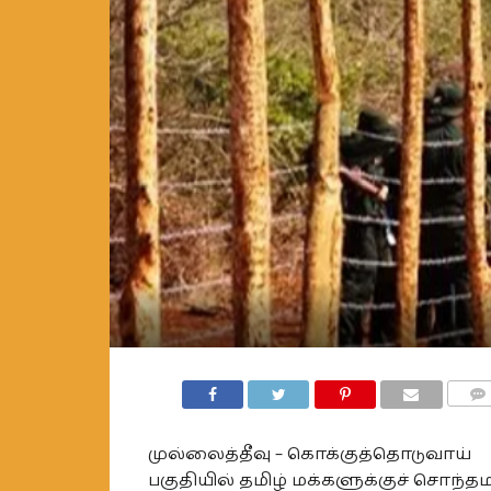
COMM
முல்லைத்தீவு – கொக்குத்தொடுவாய்
பகுதியில் தமிழ் மக்களுக்குச் சொந்