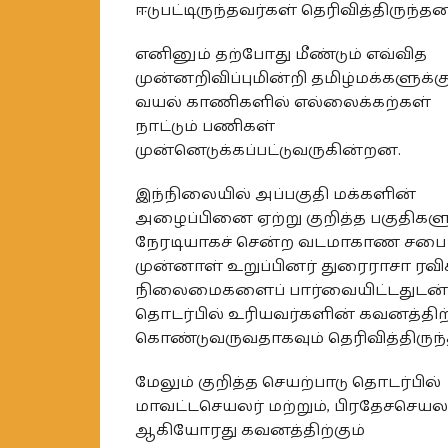
ஈடுபட்டிருந்தவர்கள் தெரிவித்திருந்தன
எனினும் தற்போது மீண்டும் எவ்வித
முன்னறிவிப்புமின்றி தமிழ்மக்களுக்க
வயல் காணிகளில் எல்லைக்கற்கள்
நாட்டும் பணிகள்
முன்னெடுக்கப்பட்டுவருகின்றன.
இந்நிலையில் அப்பகுதி மக்களின்
அழைப்பினை ஏற்று குறித்த பகுதிகளு
நேரடியாகச் சென்ற வடமாகாண சபை
முன்னாள் உறுப்பினர் துரைராசா ரவ
நிலைமைகளைப் பார்வையிட்டதுடன்,
தொடர்பில் உரியவர்களின் கவனத்திற
கொண்டுவருவதாகவும் தெரிவித்திருந்த
மேலும் குறித்த செயற்பாடு தொடர்பில்
மாவட்டசெயலர் மற்றும், பிரதேசசெயல
ஆகியோரது கவனத்திற்கும்