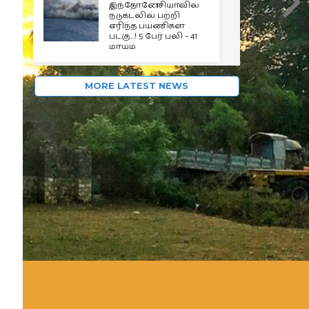
இந்தோனேசியாவில்
நடுகடலில் பற்றி
எரிந்த பயணிகள்
படகு…! 5 பேர் பலி – 41
மாயம்
MORE LATEST NEWS