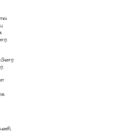
ால்
ு
க
ர்.
பினர்
்.
ள்
க்
கேணி,