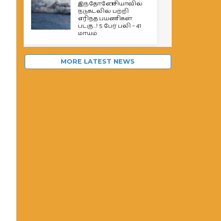
இந்தோனேசியாவில்
நடுகடலில் பற்றி
எரிந்த பயணிகள்
படகு…! 5 பேர் பலி – 41
மாயம்
MORE LATEST NEWS