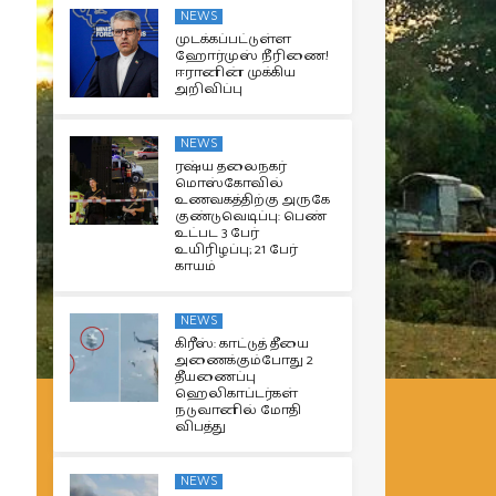
NEWS
முடக்கப்பட்டுள்ள
ஹோர்முஸ் நீரிணை!
ஈரானின் முக்கிய
அறிவிப்பு
NEWS
ரஷ்ய தலைநகர்
மொஸ்கோவில்
உணவகத்திற்கு அருகே
குண்டுவெடிப்பு: பெண்
உட்பட 3 பேர்
உயிரிழப்பு; 21 பேர்
காயம்
NEWS
கிரீஸ்: காட்டுத் தீயை
அணைக்கும்போது 2
தீயணைப்பு
ஹெலிகாப்டர்கள்
நடுவானில் மோதி
விபத்து
NEWS