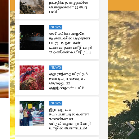
நடத்திய தாக்குதலில்
பொதுமக்கள் 35 பேர்
பலி
NEWS
ஸ்பெயின் அருகே
நடுக்கடலில் பழுதான
படகு.. 15 நாட்கள்
உணவு, தண்ணீரின்றி
17 அகதிகள் உயிரிழப்பு
NEWS
குஜராத்தை மிரட்டும்
சண்டிபுரா வைரஸ்
தொற்று.. 22
குழந்தைகள் பலி!
NEWS
இராணுவக்
கட்டுப்பாட்டில் உள்ள
காணிகளை
விடுவிக்குமாறு கோரி
யாழில் போராட்டம்!