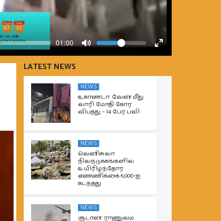
Volume
Current
01:00
time
Toggle
Toggle
Mute
Fullscreen
LATEST NEWS
NEWS
உகாண்டா: வேன் மீது
லாரி மோதி கோர
விபத்து – 14 பேர் பலி
NEWS
வெனிசுலா
நிலநடுக்கங்களில்
உயிரிழந்தோர்
எண்ணிக்கை 6,000-ஐ
கடந்தது
NEWS
சூடான்: ராணுவம்