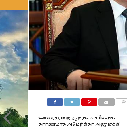
COMM
உக்ரைனுக்கு ஆதரவு அளிப்பதன்
காரணமாக அமெரிக்கா அணுசக்தி