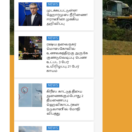
NEWS
முடக்கப்பட்டுள்ள
ஹோர்முஸ் நீரிணை!
ஈரானின் முக்கிய
அறிவிப்பு
NEWS
ரஷ்ய தலைநகர்
மொஸ்கோவில்
உணவகத்திற்கு அருகே
குண்டுவெடிப்பு: பெண்
உட்பட 3 பேர்
உயிரிழப்பு; 21 பேர்
காயம்
NEWS
கிரீஸ்: காட்டுத் தீயை
அணைக்கும்போது 2
தீயணைப்பு
ஹெலிகாப்டர்கள்
நடுவானில் மோதி
விபத்து
NEWS