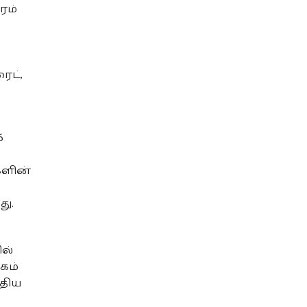
ரம்
ைட்,
6
களின்
து.
ல்
கம்
்திய