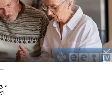
ENTS
ும்
று