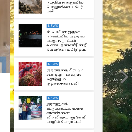
நடத்திய தாக்குதலில்
பொதுமக்கள் 35 பேர்
பலி
NEWS
ஸ்பெயின் அருகே
நடுக்கடலில் பழுதான
படகு.. 15 நாட்கள்
உணவு, தண்ணீரின்றி
17 அகதிகள் உயிரிழப்பு
NEWS
குஜராத்தை மிரட்டும்
சண்டிபுரா வைரஸ்
தொற்று.. 22
குழந்தைகள் பலி!
NEWS
இராணுவக்
கட்டுப்பாட்டில் உள்ள
காணிகளை
விடுவிக்குமாறு கோரி
யாழில் போராட்டம்!