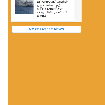
இந்தோனேசியாவில்
நடுகடலில் பற்றி
எரிந்த பயணிகள்
படகு…! 5 பேர் பலி – 41
மாயம்
MORE LATEST NEWS