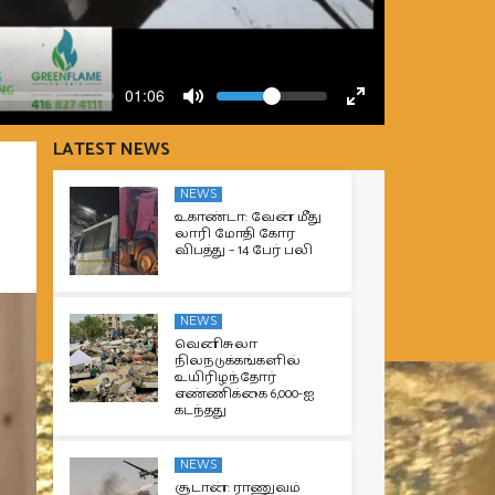
Volume
Current
01:06
time
Toggle
Toggle
Mute
Fullscreen
LATEST NEWS
NEWS
உகாண்டா: வேன் மீது
லாரி மோதி கோர
விபத்து – 14 பேர் பலி
NEWS
வெனிசுலா
நிலநடுக்கங்களில்
உயிரிழந்தோர்
எண்ணிக்கை 6,000-ஐ
கடந்தது
NEWS
சூடான்: ராணுவம்