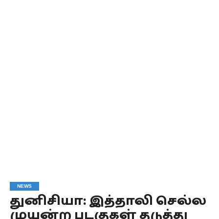
NEWS
துனிசியா: இத்தாலி செல்ல
முயன்ற படகுகள் தடுத்து