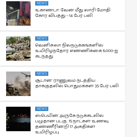
NEWS
உகாண்டா: வேன் மீது லாரி மோதி
கோர விபத்து – 14 பேர் பலி
NEWS
வெனிசுலா நிலநடுக்கங்களில்
உயிரிழந்தோர் எண்ணிக்கை 6,000-ஐ
கடந்தது
NEWS
சூடான்: ராணுவம் நடத்திய
தாக்குதலில் பொதுமக்கள் 35 பேர் பலி
NEWS
ஸ்பெயின் அருகே நடுக்கடலில்
பழுதான படகு.. 15 நாட்கள் உணவு,
தண்ணீரின்றி 17 அகதிகள்
உயிரிழப்பு