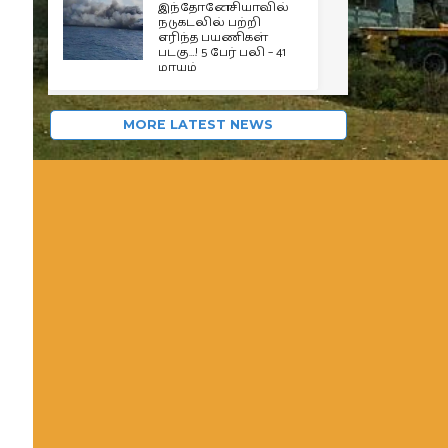
இந்தோனேசியாவில்
நடுகடலில் பற்றி
எரிந்த பயணிகள்
படகு…! 5 பேர் பலி – 41
மாயம்
MORE LATEST NEWS