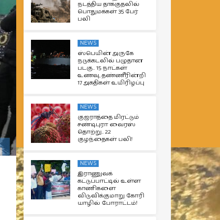
நடத்திய தாக்குதலில்
பொதுமக்கள் 35 பேர்
பலி
NEWS
ஸ்பெயின் அருகே
நடுக்கடலில் பழுதான
படகு.. 15 நாட்கள்
உணவு, தண்ணீரின்றி
17 அகதிகள் உயிரிழப்பு
NEWS
குஜராத்தை மிரட்டும்
சண்டிபுரா வைரஸ்
தொற்று.. 22
குழந்தைகள் பலி!
NEWS
இராணுவக்
கட்டுப்பாட்டில் உள்ள
காணிகளை
விடுவிக்குமாறு கோரி
யாழில் போராட்டம்!