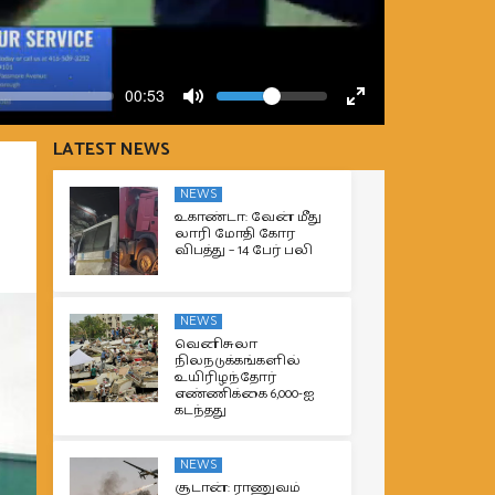
Volume
Current
00:53
time
Toggle
Toggle
Mute
Fullscreen
LATEST NEWS
NEWS
உகாண்டா: வேன் மீது
லாரி மோதி கோர
விபத்து – 14 பேர் பலி
NEWS
வெனிசுலா
நிலநடுக்கங்களில்
உயிரிழந்தோர்
எண்ணிக்கை 6,000-ஐ
கடந்தது
NEWS
சூடான்: ராணுவம்