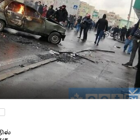
ENTS
ில்
்கு