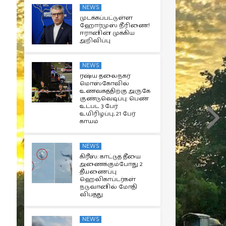
NEWS
முடக்கப்பட்டுள்ள
ஹோர்முஸ் நீரிணை!
ஈரானின் முக்கிய
அறிவிப்பு
NEWS
ரஷ்ய தலைநகர்
மொஸ்கோவில்
உணவகத்திற்கு அருகே
குண்டுவெடிப்பு: பெண்
உட்பட 3 பேர்
உயிரிழப்பு; 21 பேர்
காயம்
NEWS
கிரீஸ்: காட்டுத் தீயை
அணைக்கும்போது 2
தீயணைப்பு
ஹெலிகாப்டர்கள்
நடுவானில் மோதி
விபத்து
NEWS