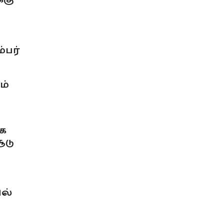
்பர்
ம்
ாக
ூடு
ல்