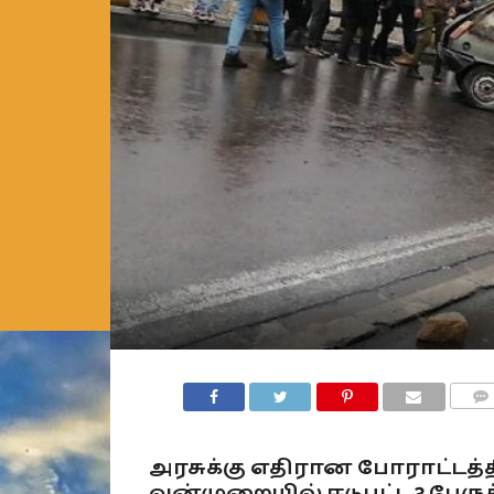
COMM
அரசுக்கு எதிரான போராட்டத்த
வன்முறையில் ஈடுபட்ட 3 பேருக