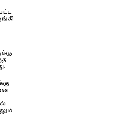
பட்ட
ங்கி
க்கு
்த
ு.
்கு
டனை
ல்
லும்