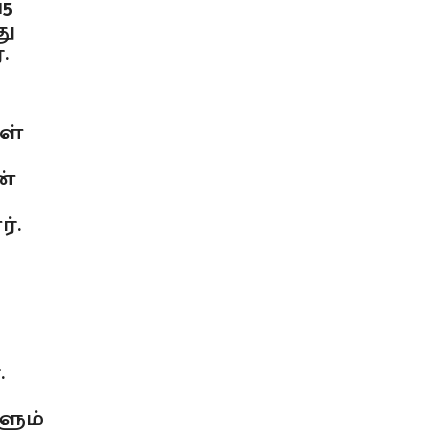
15
து
.
ள்
ன்
்.
ை
.
ளும்