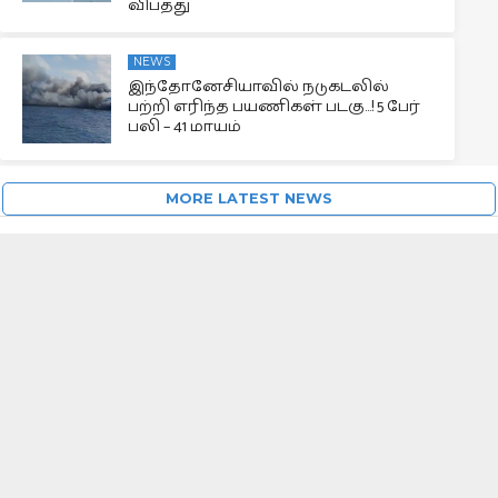
விபத்து
NEWS
இந்தோனேசியாவில் நடுகடலில்
பற்றி எரிந்த பயணிகள் படகு…! 5 பேர்
பலி – 41 மாயம்
MORE LATEST NEWS