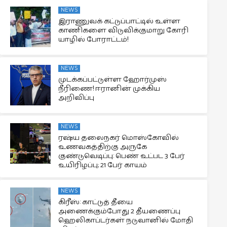
NEWS
இராணுவக் கட்டுப்பாட்டில் உள்ள
காணிகளை விடுவிக்குமாறு கோரி
யாழில் போராட்டம்!
NEWS
முடக்கப்பட்டுள்ள ஹோர்முஸ்
நீரிணை! ஈரானின் முக்கிய
அறிவிப்பு
NEWS
ரஷ்ய தலைநகர் மொஸ்கோவில்
உணவகத்திற்கு அருகே
குண்டுவெடிப்பு: பெண் உட்பட 3 பேர்
உயிரிழப்பு; 21 பேர் காயம்
NEWS
கிரீஸ்: காட்டுத் தீயை
அணைக்கும்போது 2 தீயணைப்பு
ஹெலிகாப்டர்கள் நடுவானில் மோதி