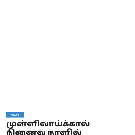
NEWS
முள்ளிவாய்க்கால்
நினைவு நாளில்