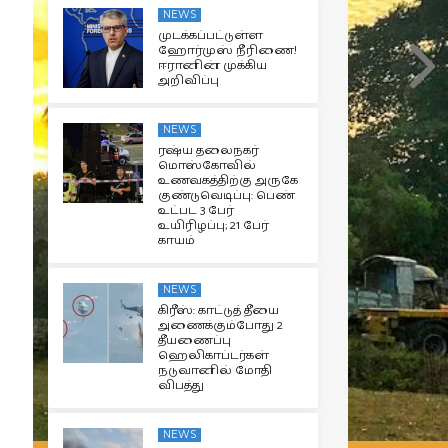
NEWS
முடக்கப்பட்டுள்ள
ஹோர்முஸ் நீரிணை!
ஈரானின் முக்கிய
அறிவிப்பு
NEWS
ரஷ்ய தலைநகர்
மொஸ்கோவில்
உணவகத்திற்கு அருகே
குண்டுவெடிப்பு: பெண்
உட்பட 3 பேர்
உயிரிழப்பு; 21 பேர்
காயம்
NEWS
கிரீஸ்: காட்டுத் தீயை
அணைக்கும்போது 2
தீயணைப்பு
ஹெலிகாப்டர்கள்
நடுவானில் மோதி
விபத்து
NEWS