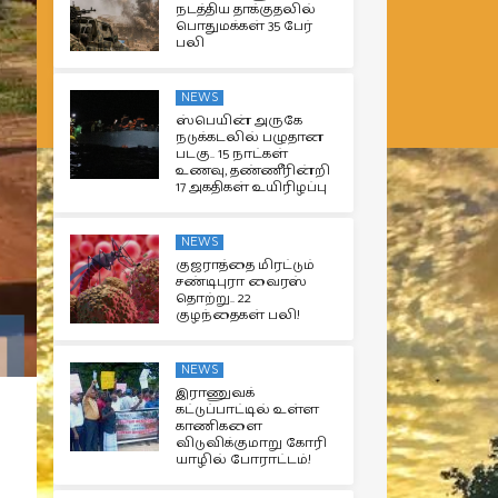
நடத்திய தாக்குதலில்
பொதுமக்கள் 35 பேர்
பலி
NEWS
ஸ்பெயின் அருகே
நடுக்கடலில் பழுதான
படகு.. 15 நாட்கள்
உணவு, தண்ணீரின்றி
17 அகதிகள் உயிரிழப்பு
NEWS
குஜராத்தை மிரட்டும்
சண்டிபுரா வைரஸ்
தொற்று.. 22
குழந்தைகள் பலி!
NEWS
இராணுவக்
கட்டுப்பாட்டில் உள்ள
காணிகளை
விடுவிக்குமாறு கோரி
யாழில் போராட்டம்!