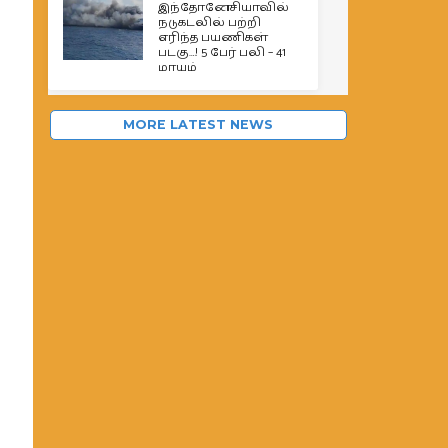
இந்தோனேசியாவில்
நடுகடலில் பற்றி
எரிந்த பயணிகள்
படகு…! 5 பேர் பலி – 41
மாயம்
MORE LATEST NEWS