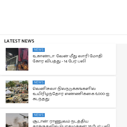
LATEST NEWS
NEWS
உகாண்டா: வேன் மீது லாரி மோதி
கோர விபத்து – 14 பேர் பலி
NEWS
வெனிசுலா நிலநடுக்கங்களில்
உயிரிழந்தோர் எண்ணிக்கை 6,000-ஐ
கடந்தது
NEWS
சூடான்: ராணுவம் நடத்திய
தாக்குதலில் பொதுமக்கள் 35 பேர் பலி