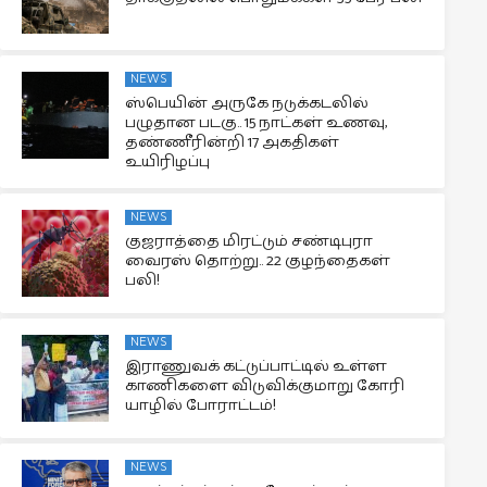
NEWS
ஸ்பெயின் அருகே நடுக்கடலில்
பழுதான படகு.. 15 நாட்கள் உணவு,
தண்ணீரின்றி 17 அகதிகள்
உயிரிழப்பு
NEWS
குஜராத்தை மிரட்டும் சண்டிபுரா
வைரஸ் தொற்று.. 22 குழந்தைகள்
பலி!
NEWS
இராணுவக் கட்டுப்பாட்டில் உள்ள
காணிகளை விடுவிக்குமாறு கோரி
யாழில் போராட்டம்!
NEWS