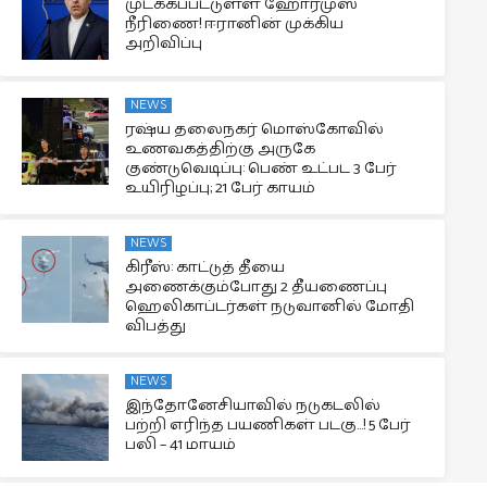
முடக்கப்பட்டுள்ள ஹோர்முஸ்
நீரிணை! ஈரானின் முக்கிய
அறிவிப்பு
NEWS
ரஷ்ய தலைநகர் மொஸ்கோவில்
உணவகத்திற்கு அருகே
குண்டுவெடிப்பு: பெண் உட்பட 3 பேர்
உயிரிழப்பு; 21 பேர் காயம்
NEWS
கிரீஸ்: காட்டுத் தீயை
அணைக்கும்போது 2 தீயணைப்பு
ஹெலிகாப்டர்கள் நடுவானில் மோதி
விபத்து
NEWS
இந்தோனேசியாவில் நடுகடலில்
பற்றி எரிந்த பயணிகள் படகு…! 5 பேர்
பலி – 41 மாயம்