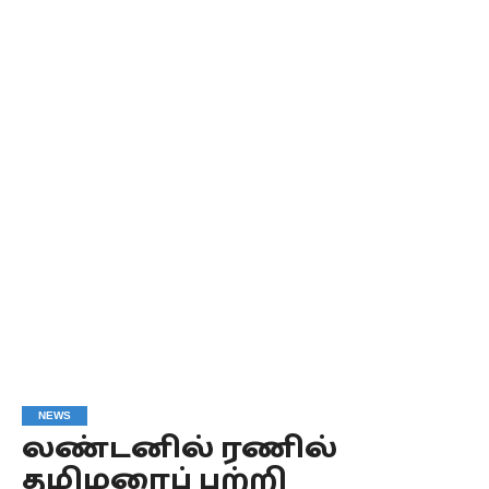
NEWS
லண்டனில் ரணில்
தமிழரைப் பற்றி