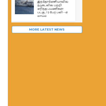
இந்தோனேசியாவில்
நடுகடலில் பற்றி
எரிந்த பயணிகள்
படகு…! 5 பேர் பலி – 41
மாயம்
MORE LATEST NEWS