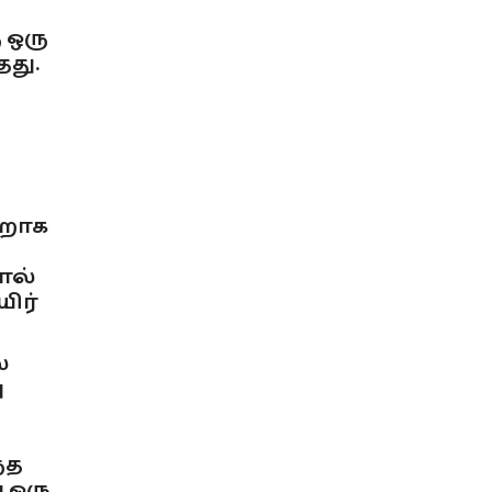
 ஒரு
து.
ு
ாறாக
ால்
ிர்
்
ு
்த
 ஒரு