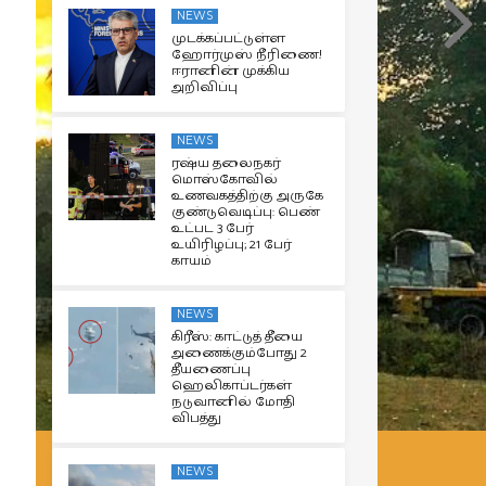
NEWS
முடக்கப்பட்டுள்ள
ஹோர்முஸ் நீரிணை!
ஈரானின் முக்கிய
அறிவிப்பு
NEWS
ரஷ்ய தலைநகர்
மொஸ்கோவில்
உணவகத்திற்கு அருகே
குண்டுவெடிப்பு: பெண்
உட்பட 3 பேர்
உயிரிழப்பு; 21 பேர்
காயம்
NEWS
கிரீஸ்: காட்டுத் தீயை
அணைக்கும்போது 2
தீயணைப்பு
ஹெலிகாப்டர்கள்
நடுவானில் மோதி
விபத்து
NEWS