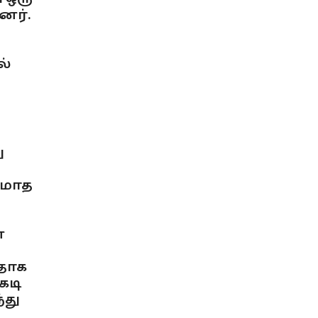
னர்.
ல்
ு
்மாத
்
தாக
கடி
்து