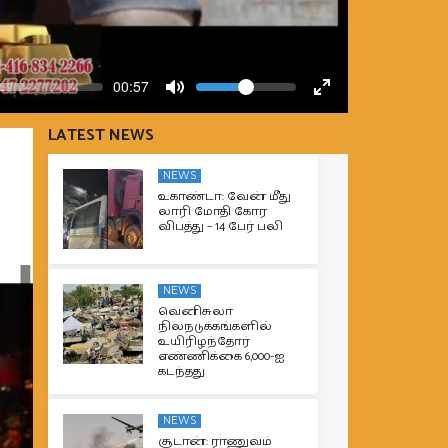
Volume
Current
00:57
time
Toggle
Toggle
Mute
Fullscreen
LATEST NEWS
NEWS
உகாண்டா: வேன் மீது
லாரி மோதி கோர
விபத்து – 14 பேர் பலி
NEWS
வெனிசுலா
நிலநடுக்கங்களில்
உயிரிழந்தோர்
எண்ணிக்கை 6,000-ஐ
கடந்தது
NEWS
சூடான்: ராணுவம்