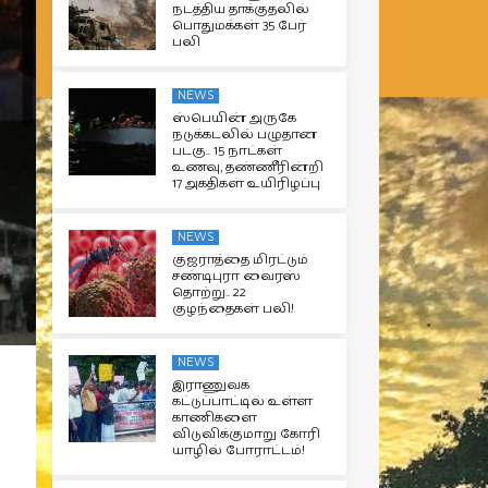
நடத்திய தாக்குதலில்
பொதுமக்கள் 35 பேர்
பலி
NEWS
ஸ்பெயின் அருகே
நடுக்கடலில் பழுதான
படகு.. 15 நாட்கள்
உணவு, தண்ணீரின்றி
17 அகதிகள் உயிரிழப்பு
NEWS
குஜராத்தை மிரட்டும்
சண்டிபுரா வைரஸ்
தொற்று.. 22
குழந்தைகள் பலி!
NEWS
இராணுவக்
கட்டுப்பாட்டில் உள்ள
காணிகளை
விடுவிக்குமாறு கோரி
யாழில் போராட்டம்!