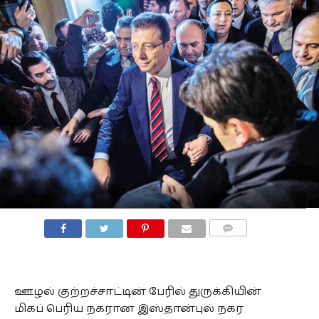
COMMENTS
ஊழல் குற்றச்சாட்டின் பேரில் துருக்கியின்
மிகப் பெரிய நகரான இஸ்தான்புல் நகர