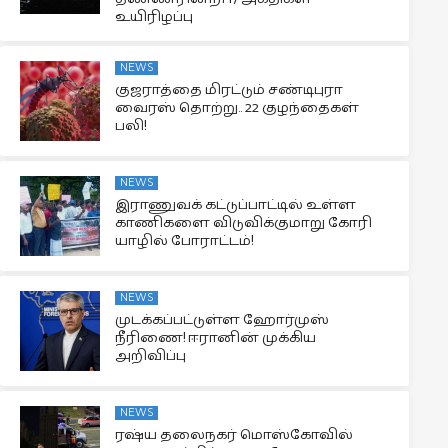
உயிரிழப்பு
NEWS
குஜராத்தை மிரட்டும் சண்டிபுரா
வைரஸ் தொற்று.. 22 குழந்தைகள்
பலி!
NEWS
இராணுவக் கட்டுப்பாட்டில் உள்ள
காணிகளை விடுவிக்குமாறு கோரி
யாழில் போராட்டம்!
NEWS
முடக்கப்பட்டுள்ள ஹோர்முஸ்
நீரிணை! ஈரானின் முக்கிய
அறிவிப்பு
NEWS
ரஷ்ய தலைநகர் மொஸ்கோவில்