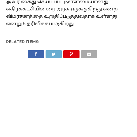
அவர் கைது செய்யப்பட்டுள்ளமையானது
எதிர்க்கட்சியினரை அரசு ஒடுக்குகிறது என்ற
விமர்சனத்தை உறுதிப்படுத்துவதாக உள்ளது
என்று தெரிவிக்கப்படுகிறது
RELATED ITEMS: