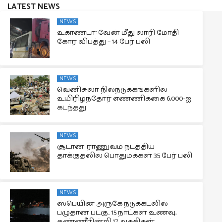
LATEST NEWS
NEWS
உகாண்டா: வேன் மீது லாரி மோதி
கோர விபத்து – 14 பேர் பலி
NEWS
வெனிசுலா நிலநடுக்கங்களில்
உயிரிழந்தோர் எண்ணிக்கை 6,000-ஐ
கடந்தது
NEWS
சூடான்: ராணுவம் நடத்திய
தாக்குதலில் பொதுமக்கள் 35 பேர் பலி
NEWS
ஸ்பெயின் அருகே நடுக்கடலில்
பழுதான படகு.. 15 நாட்கள் உணவு,
தண்ணீரின்றி 17 அகதிகள்